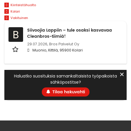
Kiinteistöhuolto
Kolari
Vakituinen
Siivoojia Lappiin – tule osaksi kasvavaa
B
Cleanbros-tiimiä!
29.07.2026,
Bros Palvelut Oy
Muonio, Kittilä, 95900 Kolari
✕
Haluatko suosituksia samankaltaisista työpaikoista
sähköpostitse?
Tilaa hakuvahti