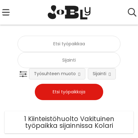
Työsuhteen muoto
Sijainti
Tehtä
1 Kiinteistöhuolto Vakituinen
työpaikka sijainnissa Kolari