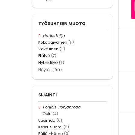
TYÖSUHTEEN MUOTO
Harjoittelija
Kokopäiväinen
(11)
Vakituinen
(11)
Etätyö
(7)
Hybridityö
(7)
Näytä lisää »
SIJAINTI
Pohjois-Pohjanmaa
Oulu
(4)
Uusimaa
(6)
Keski-Suomi
(3)
Päijät-Häme
(3)