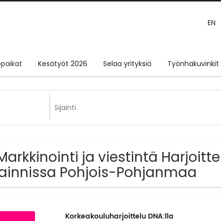
EN
paikat
Kesätyöt 2026
Selaa yrityksiä
Työnhakuvinkit
Markkinointi ja viestintä Harjoitt
jainnissa Pohjois-Pohjanmaa
Korkeakouluharjoittelu DNA:lla