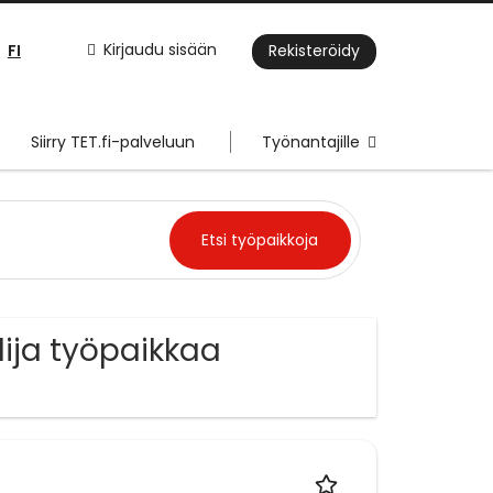
FI
Kirjaudu sisään
Rekisteröidy
Siirry TET.fi-palveluun
Työnantajille
elija työpaikkaa