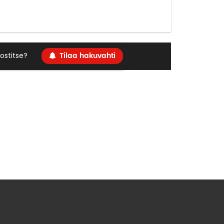
Tilaa hakuvahti
ostitse?