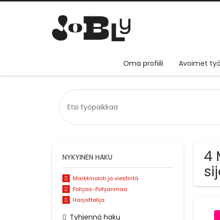
Oma profiili
Avoimet työ
4 
NYKYINEN HAKU
si
Markkinointi ja viestintä
Pohjois-Pohjanmaa
Harjoittelija
Tyhjennä haku