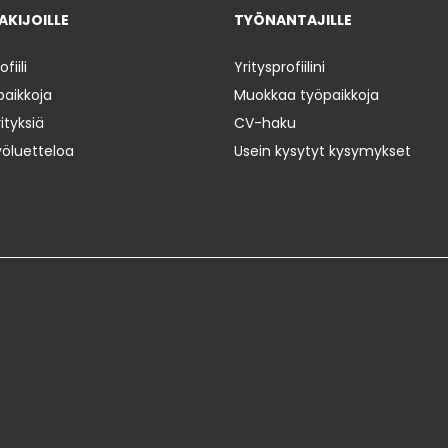
KIJOILLE
TYÖNANTAJILLE
iili
Yritysprofiilini
paikkoja
Muokkaa työpaikkoja
ityksiä
CV-haku
yöluetteloa
Usein kysytyt kysymykset