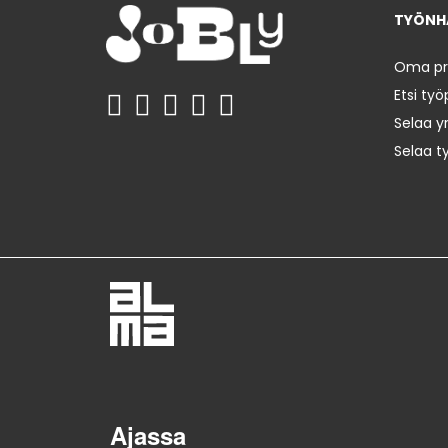
TYÖNHA
Oma prof
Etsi työ
Selaa yr
Selaa t