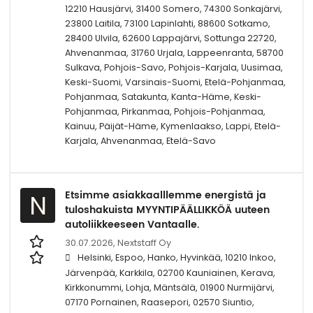
12210 Hausjärvi, 31400 Somero, 74300 Sonkajärvi,
23800 Laitila, 73100 Lapinlahti, 88600 Sotkamo,
28400 Ulvila, 62600 Lappajärvi, Sottunga 22720,
Ahvenanmaa, 31760 Urjala, Lappeenranta, 58700
Sulkava, Pohjois-Savo, Pohjois-Karjala, Uusimaa,
Keski-Suomi, Varsinais-Suomi, Etelä-Pohjanmaa,
Pohjanmaa, Satakunta, Kanta-Häme, Keski-
Pohjanmaa, Pirkanmaa, Pohjois-Pohjanmaa,
Kainuu, Päijät-Häme, Kymenlaakso, Lappi, Etelä-
Karjala, Ahvenanmaa, Etelä-Savo
Etsimme asiakkaalllemme energistä ja
N
tuloshakuista MYYNTIPÄÄLLIKKÖÄ uuteen
autoliikkeeseen Vantaalle.
30.07.2026,
Nextstaff Oy
Helsinki, Espoo, Hanko, Hyvinkää, 10210 Inkoo,
Järvenpää, Karkkila, 02700 Kauniainen, Kerava,
Kirkkonummi, Lohja, Mäntsälä, 01900 Nurmijärvi,
07170 Pornainen, Raasepori, 02570 Siuntio,