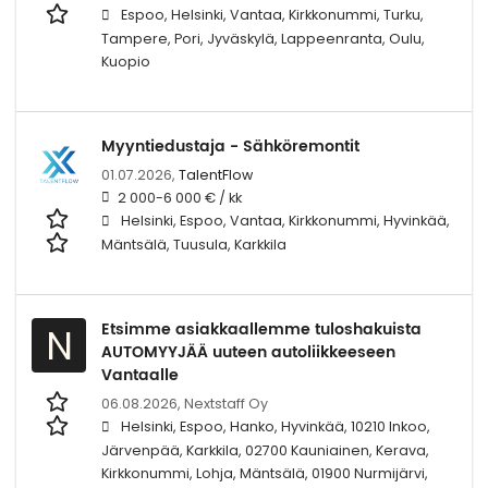
Espoo, Helsinki, Vantaa, Kirkkonummi, Turku,
Tampere, Pori, Jyväskylä, Lappeenranta, Oulu,
Kuopio
Myyntiedustaja - Sähköremontit
01.07.2026,
TalentFlow
2 000-6 000 € / kk
Helsinki, Espoo, Vantaa, Kirkkonummi, Hyvinkää,
Mäntsälä, Tuusula, Karkkila
Etsimme asiakkaallemme tuloshakuista
N
AUTOMYYJÄÄ uuteen autoliikkeeseen
Vantaalle
06.08.2026,
Nextstaff Oy
Helsinki, Espoo, Hanko, Hyvinkää, 10210 Inkoo,
Järvenpää, Karkkila, 02700 Kauniainen, Kerava,
Kirkkonummi, Lohja, Mäntsälä, 01900 Nurmijärvi,