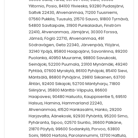
Ylitornio, Posio, 84100 Ylivieska, 93280 Pudasjärvi,
Saltvik 22430, Ahvenanmaa, 71200 Tuusniemi,
07560 Pukkila, Tuusula, 21570 Sauvo, 91800 Tyrnävä,
54800 Savitaipale, 31900 Punkalaidun, Finström
22410, Ahvenanmaa, Jämijärvi, 30300 Forssa,
Jämsä, Föglö 22710, Ahvenanmaa, 491
Södravägen, Geta 22340, Järvenpää, Ylöjärvi,
32140 Ypäjä, 85800 Haapajärvi, Savonlinna, 89200
Puolanka, 40950 Muurame, 98800 Savukoski,
Seinäjoki, 52200 Puumala, 23100 Mynämäki, 49240
Pyhtää, 07600 Myrskylä, 86100 Pyhäjoki, 85410 Sievi,
Mäntsälä, 86800 Pyhäjärvi, 29810 Siikainen, 63700
Ähtäri, 92400 Siikajoki, 52700 Mäntyharju, 71800
Siilinjärvi, 35800 Mänttä-Vilppula, 86600
Haapavesi, 90480 Hailuoto, Kauppisentie 5, 69510
Halsua, Hamina, Hammarland 22240,
Ahvenanmaa, 41520 Hankasalmi, Hanko, 29200
Harjavalta, Äänekoski, 92930 Pyhäntä, 95200 Simo,
Pyhäranta, Sipoo, 02570 Siuntio, 36600 Pälkäne,
21870 Pöytyä, 99600 Sodankylä, Porvoo, 63800
Soini, 19600 Hartola, Parolannummi, 13700 Hattula,