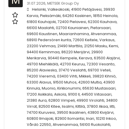
M
31.07.2026,
METSEK Group Oy
Helsinki, Valkeakoski, 41900 Petäjävesi, 39930
Karvia, Pieksämäki, 64260 Kaskinen, 18150 Heinola,
61800 Kauhajoki, 72400 Pielavesi, 62300 Kauhava,
66100 Maalahti, 02700 Kauniainen, Pietarsaari,
69600 Kaustinen, Maarianhamina, Ahvenanmaa,
68910 Pedersören kunta, 72600 Keitele, Varkaus,
23200 Vehmaa, 21490 Marttila, 21250 Masku, Kemi,
94400 Keminmaa, 86220 Merijärvi, 29900
Merikarvia, 90440 Kempele, Kerava, 63500 Alajärvi,
49700 Miehikkälä, 42700 Keuruu, 72300 Vesanto,
85200 Alavieska, 37470 Vesilahti, 69700 Veteli,
74200 Vieremä, 03400 Vihti, Mikkeli, 39820 Kihniö,
63300 Alavus, 91500 Muhos, 42600 Multia, 43900
Kinnula, Muonio, Kirkkonummi, 65630 Mustasaari,
17200 Asikkala, Askola, 91100 II, 44500 Viitasaari,
21380 Aura, 62800 Vimpeli, 49900 Virolahti, 34800
Virrat, 82500 Kitee, Iisalmi, Kittilä, 37800 Akaa, Iitti,
74700 Kiuruvesi, 39500 Ikaalinen, 43800 Kivijärvi,
60800 Ilmajoki, 82900 Ilomantsi, Inari, 10210 Inkoo,
Vårdö 22550, Ahvenanmaa, 56100 Ruokolahti,