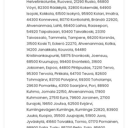
Helvetinkoluntie, Ruovesi, 21290 Rusko, 66800
Vöyri, 82300 Rääkkylä, 32800 Kokemäki, 64900
Isojoki, Kokkola, 61500 Isokyrö, 95900 Kolari, Imatra,
44300 Konnevesi, 80710 Kontiolahti, Brändö 22920,
Ahvenanmaa, Lahti, 66400 Laihia, Raasepori,
54920 Taipalsaari, 93400 Taivalkoski, 23310
Taivassalo, Tammela, Tampere, 66200 Korsnäs,
31500 Koski Tl, Eckerö 22270, Ahvenanmaa, Kotka,
14200 Janakkala, Kouvola, 64480
Kristiinankaupunki, 58175 Enonkoski, Joensuu,
68500 Kruunupyy, 99400 Enontekiö, 31600
Jokioinen, Espoo, 44800 Pihtipudas, 72210 Tervo,
95300 Tervola, Pirkkala, 64700 Teuva, 82600
Tohmajärvi, 83700 Polvijärvi, 69300 Toholampi,
29630 Pomarkku, 43100 Saarijärvi, Pori, 88900
Kuhmo, Jomala 22150, Ahvenanmaa, 17800
Kuhmoinen, 27510 Eura, 79600 Joroinen, 27100
Eurajoki, 19650 Joutsa, 62500 Evijärvi,
Kumlingevägen Kumlinge, Kumlinge 22820, 83900
Juuka, Kuopio, 35500 Juupajoki, 51900 Juva,
Jyväskylä, 41660 Toivakka, Tornio, 07170 Pornainen,
98900 Salla, Turku, 95700 Pello, Salo, 95600