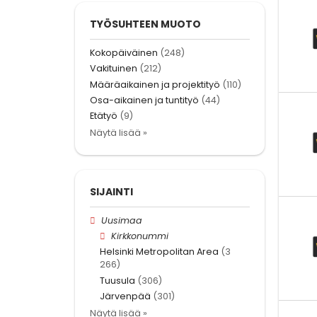
TYÖSUHTEEN MUOTO
Kokopäiväinen
(248)
Vakituinen
(212)
Määräaikainen ja projektityö
(110)
Osa-aikainen ja tuntityö
(44)
Etätyö
(9)
Näytä lisää »
SIJAINTI
Uusimaa
Kirkkonummi
Helsinki Metropolitan Area
(3
266)
Tuusula
(306)
Järvenpää
(301)
Näytä lisää »