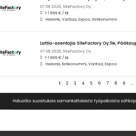
07.08.2026,
SiteFactory Oy
1-1 999 € / kk
Helsinki, Vantaa, Espoo, Kirkkonummi
Lattia-asentajia SiteFactory Oy:lle, Pääka
07.08.2026,
SiteFactory Oy
1-1 999 € / kk
Helsinki, Kirkkonummi, Vantaa, Espoo
1
2
3
4
5
6
7
8
9
…
Haluatko suosituksia samankaltaisista työpaikoista sähköp