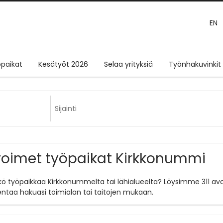
EN
paikat
Kesätyöt 2026
Selaa yrityksiä
Työnhakuvinkit
oimet työpaikat Kirkkonummi
tkö työpaikkaa Kirkkonummelta tai lähialueelta? Löysimme 311 av
entaa hakuasi toimialan tai taitojen mukaan.