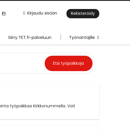
FI
Kirjaudu sisään
Rekisteröidy
Siirry TET.fi-palveluun
Työnantajille
ointa työpaikkaa Kirkkonummella. Voit