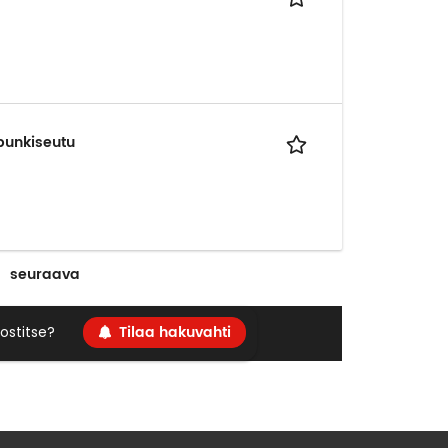
upunkiseutu
seuraava
Tilaa hakuvahti
ostitse?