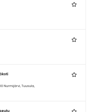
äkoti
0 Nurmijärvi, Tuusula,
seutu