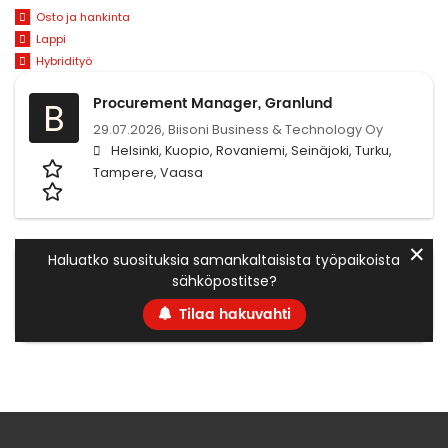
Osto ja hankinta
Lappi
Hybridityö
Procurement Manager, Granlund
B
29.07.2026,
Biisoni Business & Technology Oy
Helsinki, Kuopio, Rovaniemi, Seinäjoki, Turku,
Tampere, Vaasa
✕
Haluatko suosituksia samankaltaisista työpaikoista
sähköpostitse?
Tilaa hakuvahti