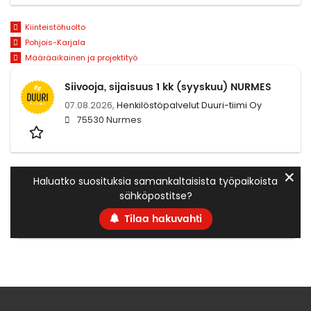
Kiinteistöhuolto
Pohjois-Karjala
Määräaikainen ja projektityö
Siivooja, sijaisuus 1 kk (syyskuu) NURMES
07.08.2026,
Henkilöstöpalvelut Duuri-tiimi Oy
75530 Nurmes
✕
Haluatko suosituksia samankaltaisista työpaikoista
sähköpostitse?
Tilaa hakuvahti