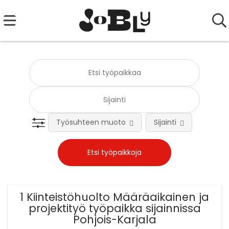
Työsuhteen muoto
Sijainti
Tehtä
1 Kiinteistöhuolto Määräaikainen ja
projektityö työpaikka sijainnissa
Pohjois-Karjala