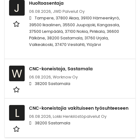
Huoltoasentaja
J
06.08.2026,
JWD Palvelut Oy
Tampere, 37800 Akaa, 39100 Hämeenkyrö,
39500 Ikaalinen, 35500 Juupajoki, Kangasala,
37500 Lempäälä, 37100 Nokia, Pirkkala, 36600
Pälkäne, 38200 Sastamala, 31760 Urjala,
Valkeakoski, 37470 Vesilahti, Ylöjärvi
CNC-koneistaja, Sastamala
W
06.08.2026,
Worknow Oy
38200 Sastamala
CNC-koneistajia vakituiseen työsuhteeseen
L
06.08.2026,
Lokki Henkilöstöpalvelut Oy
38200 Sastamala