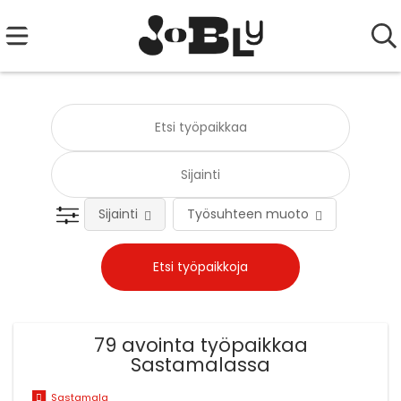
Sijainti
Työsuhteen muoto
Tehtä
79 avointa työpaikkaa
Sastamalassa
Sastamala