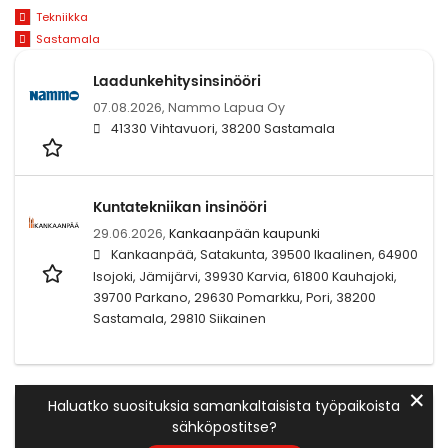
Tekniikka
Sastamala
Laadunkehitysinsinööri
07.08.2026,
Nammo Lapua Oy
41330 Vihtavuori, 38200 Sastamala
Kuntatekniikan insinööri
29.06.2026,
Kankaanpään kaupunki
Kankaanpää, Satakunta, 39500 Ikaalinen, 64900
Isojoki, Jämijärvi, 39930 Karvia, 61800 Kauhajoki,
39700 Parkano, 29630 Pomarkku, Pori, 38200
Sastamala, 29810 Siikainen
✕
Haluatko suosituksia samankaltaisista työpaikoista
sähköpostitse?