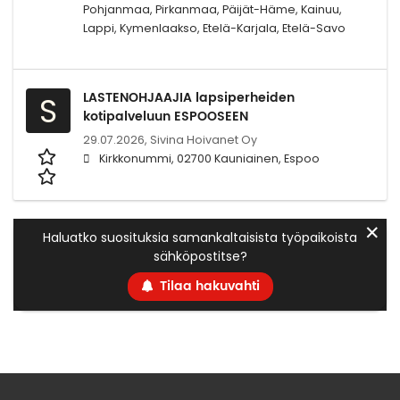
Pohjanmaa, Pirkanmaa, Päijät-Häme, Kainuu,
Lappi, Kymenlaakso, Etelä-Karjala, Etelä-Savo
LASTENOHJAAJIA lapsiperheiden
S
kotipalveluun ESPOOSEEN
29.07.2026,
Sivina Hoivanet Oy
Kirkkonummi, 02700 Kauniainen, Espoo
✕
Haluatko suosituksia samankaltaisista työpaikoista
sähköpostitse?
Tilaa hakuvahti