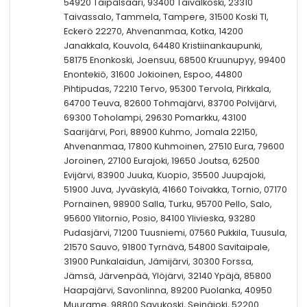
54920 Taipalsaari, 93400 Taivalkoski, 23310
Taivassalo, Tammela, Tampere, 31500 Koski Tl,
Eckerö 22270, Ahvenanmaa, Kotka, 14200
Janakkala, Kouvola, 64480 Kristiinankaupunki,
58175 Enonkoski, Joensuu, 68500 Kruunupyy, 99400
Enontekiö, 31600 Jokioinen, Espoo, 44800
Pihtipudas, 72210 Tervo, 95300 Tervola, Pirkkala,
64700 Teuva, 82600 Tohmajärvi, 83700 Polvijärvi,
69300 Toholampi, 29630 Pomarkku, 43100
Saarijärvi, Pori, 88900 Kuhmo, Jomala 22150,
Ahvenanmaa, 17800 Kuhmoinen, 27510 Eura, 79600
Joroinen, 27100 Eurajoki, 19650 Joutsa, 62500
Evijärvi, 83900 Juuka, Kuopio, 35500 Juupajoki,
51900 Juva, Jyväskylä, 41660 Toivakka, Tornio, 07170
Pornainen, 98900 Salla, Turku, 95700 Pello, Salo,
95600 Ylitornio, Posio, 84100 Ylivieska, 93280
Pudasjärvi, 71200 Tuusniemi, 07560 Pukkila, Tuusula,
21570 Sauvo, 91800 Tyrnävä, 54800 Savitaipale,
31900 Punkalaidun, Jämijärvi, 30300 Forssa,
Jämsä, Järvenpää, Ylöjärvi, 32140 Ypäjä, 85800
Haapajärvi, Savonlinna, 89200 Puolanka, 40950
Muurame, 98800 Savukoski, Seinäjoki, 52200