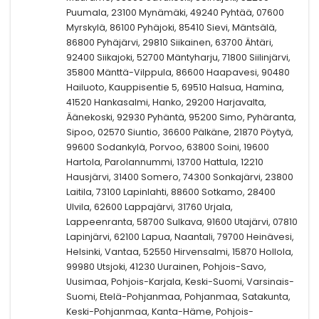
Puumala, 23100 Mynämäki, 49240 Pyhtää, 07600
Myrskylä, 86100 Pyhäjoki, 85410 Sievi, Mäntsälä,
86800 Pyhäjärvi, 29810 Siikainen, 63700 Ähtäri,
92400 Siikajoki, 52700 Mäntyharju, 71800 Siilinjärvi,
35800 Mänttä-Vilppula, 86600 Haapavesi, 90480
Hailuoto, Kauppisentie 5, 69510 Halsua, Hamina,
41520 Hankasalmi, Hanko, 29200 Harjavalta,
Äänekoski, 92930 Pyhäntä, 95200 Simo, Pyhäranta,
Sipoo, 02570 Siuntio, 36600 Pälkäne, 21870 Pöytyä,
99600 Sodankylä, Porvoo, 63800 Soini, 19600
Hartola, Parolannummi, 13700 Hattula, 12210
Hausjärvi, 31400 Somero, 74300 Sonkajärvi, 23800
Laitila, 73100 Lapinlahti, 88600 Sotkamo, 28400
Ulvila, 62600 Lappajärvi, 31760 Urjala,
Lappeenranta, 58700 Sulkava, 91600 Utajärvi, 07810
Lapinjärvi, 62100 Lapua, Naantali, 79700 Heinävesi,
Helsinki, Vantaa, 52550 Hirvensalmi, 15870 Hollola,
99980 Utsjoki, 41230 Uurainen, Pohjois-Savo,
Uusimaa, Pohjois-Karjala, Keski-Suomi, Varsinais-
Suomi, Etelä-Pohjanmaa, Pohjanmaa, Satakunta,
Keski-Pohjanmaa, Kanta-Häme, Pohjois-