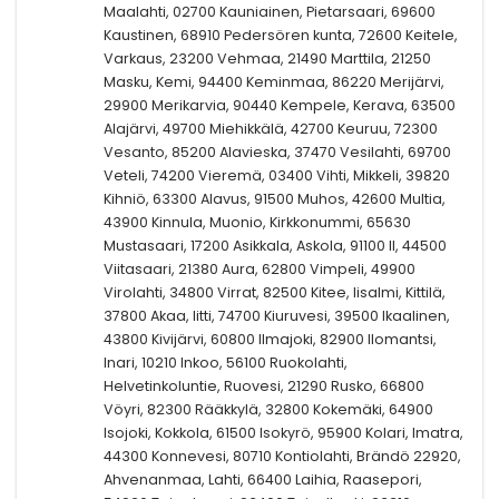
Maalahti, 02700 Kauniainen, Pietarsaari, 69600
Kaustinen, 68910 Pedersören kunta, 72600 Keitele,
Varkaus, 23200 Vehmaa, 21490 Marttila, 21250
Masku, Kemi, 94400 Keminmaa, 86220 Merijärvi,
29900 Merikarvia, 90440 Kempele, Kerava, 63500
Alajärvi, 49700 Miehikkälä, 42700 Keuruu, 72300
Vesanto, 85200 Alavieska, 37470 Vesilahti, 69700
Veteli, 74200 Vieremä, 03400 Vihti, Mikkeli, 39820
Kihniö, 63300 Alavus, 91500 Muhos, 42600 Multia,
43900 Kinnula, Muonio, Kirkkonummi, 65630
Mustasaari, 17200 Asikkala, Askola, 91100 II, 44500
Viitasaari, 21380 Aura, 62800 Vimpeli, 49900
Virolahti, 34800 Virrat, 82500 Kitee, Iisalmi, Kittilä,
37800 Akaa, Iitti, 74700 Kiuruvesi, 39500 Ikaalinen,
43800 Kivijärvi, 60800 Ilmajoki, 82900 Ilomantsi,
Inari, 10210 Inkoo, 56100 Ruokolahti,
Helvetinkoluntie, Ruovesi, 21290 Rusko, 66800
Vöyri, 82300 Rääkkylä, 32800 Kokemäki, 64900
Isojoki, Kokkola, 61500 Isokyrö, 95900 Kolari, Imatra,
44300 Konnevesi, 80710 Kontiolahti, Brändö 22920,
Ahvenanmaa, Lahti, 66400 Laihia, Raasepori,