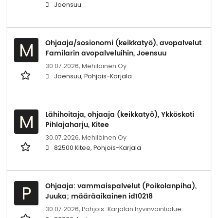
Joensuu
Ohjaaja/sosionomi (keikkatyö), avopalvelut
M
Familarin avopalveluihin, Joensuu
30.07.2026,
Mehiläinen Oy
Joensuu, Pohjois-Karjala
Lähihoitaja, ohjaaja (keikkatyö), Ykköskoti
M
Pihlajaharju, Kitee
30.07.2026,
Mehiläinen Oy
82500 Kitee, Pohjois-Karjala
Ohjaaja: vammaispalvelut (Poikolanpiha),
P
Juuka; määräaikainen id10218
30.07.2026,
Pohjois-Karjalan hyvinvointialue