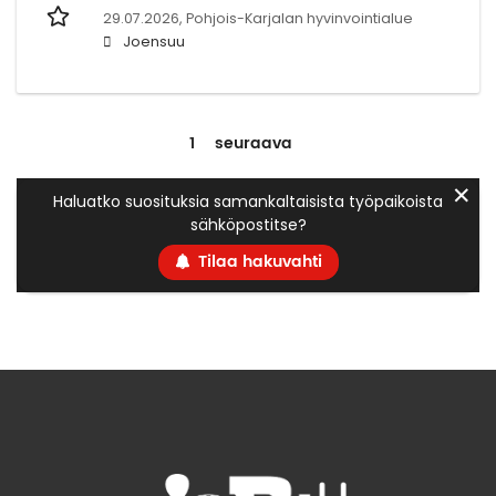
29.07.2026,
Pohjois-Karjalan hyvinvointialue
Joensuu
1
seuraava
✕
Haluatko suosituksia samankaltaisista työpaikoista
sähköpostitse?
Tilaa hakuvahti