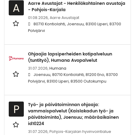
Aarre Avustajat - Henkilökohtainen avustaja
A
- Pohjois-Karjala
01.08.2026,
Aarre Avustajat
80710 Kontiolahti, Joensuu, 83100 Liperi, 83700
Polvijärvi
Ohjaajia lapsiperheiden kotipalveluun
(tuntityö), Humana Avopalvelut
31.07.2026,
Humana
Joensuu, 80710 Kontiolahti, 81200 Eno, 83700
Polvijärvi, 83100 Liperi, 83500 Outokumpu
Työ- ja päivätoiminnan ohjaaja:
P
vammaispalvelut (Kaislakadun työ- ja
päivätoiminta), Joensuu; määräaikainen
id10224
31.07.2026,
Pohjois-Karjalan hyvinvointialue