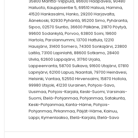
35800 Mänttä-Vilppula, 86600 Haapavesi, 90480
Hailuoto, Kauppisentie 5, 69510 Halsua, Hamina,
41520 Hankasalmi, Hanko, 29200 Harjavalta,
Äänekoski, 92930 Pyhäntä, 95200 Simo, Pyhäranta,
Sipoo, 02570 Siuntio, 36600 Pälkäne, 21870 Pöytyä,
99600 Sodankylä, Porvoo, 63800 Soini, 19600
Hartola, Parolannummi, 13700 Hattula, 12210
Hausjärvi, 31400 Somero, 74300 Sonkajärvi, 23800
Laitila, 73100 Lapinlahti, 88600 Sotkamo, 28400
Ulvila, 62600 Lappajärvi, 31760 Urjala,
Lappeenranta, 58700 Sulkava, 91600 Utajärvi, 07810
Lapinjärvi, 62100 Lapua, Naantali, 79700 Heinävesi,
Helsinki, Vantaa, 52550 Hirvensalmi, 15870 Hollola,
99980 Utsjoki, 41230 Uurainen, Pohjois-Savo,
Uusimaa, Pohjois-Karjala, Keski-Suomi, Varsinais-
Suomi, Etelä-Pohjanmaa, Pohjanmaa, Satakunta,
Keski-Pohjanmaa, Kanta-Häme, Pohjois-
Pohjanmaa, Pirkanmaa, Päijät-Häme, Kainuu,
Lappi, Kymenlaakso, Etelä-Karjala, Etelä-Savo