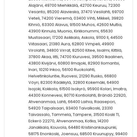
Alajärvi, 49700 Miehikkälä, 42700 Keuruu, 72300
Vesanto, 85200 Alavieska, 37470 Vesilahti, 69700
Veteli, 74200 Vieremä, 03400 Vihti, Mikkeli, 39820
Kihniö, 63300 Alavus, 91500 Muhos, 42600 Multia,
43900 Kinnula, Muonio, Kirkkonummi, 65630
Mustasaari, 17200 Asikkala, Askola, 91100 II, 44500
Viitasaari, 21380 Aura, 62800 Vimpeli, 49900
Virolahti, 34800 Virrat, 82500 Kitee, Iisalmi, Kittilä,
37800 Akaa, Iitti, 74700 Kiuruvesi, 39500 Ikaalinen,
43800 Kivijärvi, 60800 Ilmajoki, 82900 Ilomantsi,
Inari, 10210 Inkoo, 56100 Ruokolahti,
Helvetinkoluntie, Ruovesi, 21290 Rusko, 66800
Vöyri, 82300 Rääkkylä, 32800 Kokemäki, 64900
Isojoki, Kokkola, 61500 Isokyrö, 95900 Kolari, Imatra,
44300 Konnevesi, 80710 Kontiolahti, Brändö 22920,
Ahvenanmaa, Lahti, 66400 Laihia, Raasepori,
54920 Taipalsaari, 93400 Taivalkoski, 23310
Taivassalo, Tammela, Tampere, 31500 Koski Tl,
Eckerö 22270, Ahvenanmaa, Kotka, 14200
Janakkala, Kouvola, 64480 Kristiinankaupunki,
58175 Enonkoski, Joensuu, 68500 Kruunupyy, 99400