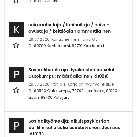
83900 Juuka
sairaanhoitaja / lähihoitaja / hoiva-
K
avustaja / keittiöalan ammattilainen
29.07.2026,
Kontioniemen Hoiva Oy
80780 Kontioniemi, 80710 Kontiolahti
Sosiaalityöntekijä: työikäisten palvelut,
P
Outokumpu; määräaikainen id10216
29.07.2026,
Pohjois-Karjalan hyvinvointialue
83500 Outokumpu, 79700 Heinävesi, 83100
Liperi, 83700 Polvijärvi
Sosiaalityöntekijä: aikuispsykiatrian
P
poliklinikalle sekä osastotyöhön, Joensuu
id10193