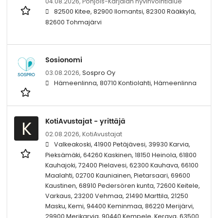
04.08.2026,
Pohjois-Karjalan hyvinvointialue
82500 Kitee, 82900 Ilomantsi, 82300 Rääkkylä,
82600 Tohmajärvi
Sosionomi
03.08.2026,
Sospro Oy
Hämeenlinna, 80710 Kontiolahti, Hämeenlinna
KotiAvustajat - yrittäjä
K
02.08.2026,
KotiAvustajat
Valkeakoski, 41900 Petäjävesi, 39930 Karvia,
Pieksämäki, 64260 Kaskinen, 18150 Heinola, 61800
Kauhajoki, 72400 Pielavesi, 62300 Kauhava, 66100
Maalahti, 02700 Kauniainen, Pietarsaari, 69600
Kaustinen, 68910 Pedersören kunta, 72600 Keitele,
Varkaus, 23200 Vehmaa, 21490 Marttila, 21250
Masku, Kemi, 94400 Keminmaa, 86220 Merijärvi,
29900 Merikarvia, 90440 Kempele, Kerava, 63500