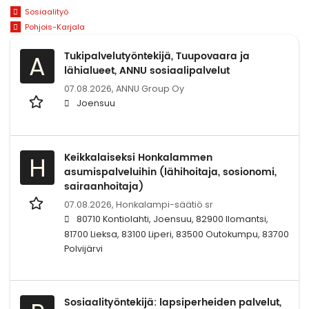
Sosiaalityö
Pohjois-Karjala
Tukipalvelutyöntekijä, Tuupovaara ja
A
lähialueet, ANNU sosiaalipalvelut
07.08.2026,
ANNU Group Oy
Joensuu
Keikkalaiseksi Honkalammen
H
asumispalveluihin (lähihoitaja, sosionomi,
sairaanhoitaja)
07.08.2026,
Honkalampi-säätiö sr
80710 Kontiolahti, Joensuu, 82900 Ilomantsi,
81700 Lieksa, 83100 Liperi, 83500 Outokumpu, 83700
Polvijärvi
Sosiaalityöntekijä: lapsiperheiden palvelut,