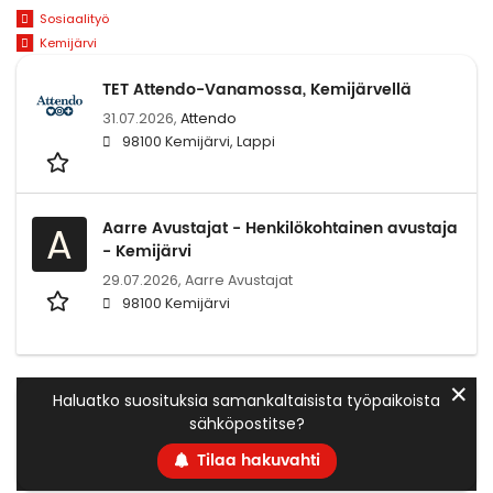
Sosiaalityö
Kemijärvi
TET Attendo-Vanamossa, Kemijärvellä
31.07.2026,
Attendo
98100 Kemijärvi, Lappi
Aarre Avustajat - Henkilökohtainen avustaja
A
- Kemijärvi
29.07.2026,
Aarre Avustajat
98100 Kemijärvi
✕
Haluatko suosituksia samankaltaisista työpaikoista
sähköpostitse?
Tilaa hakuvahti