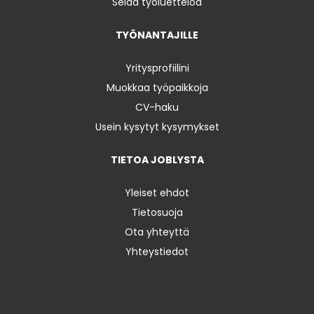
Selaa työluetteloa
TYÖNANTAJILLE
Yritysprofiilini
Muokkaa työpaikkoja
CV-haku
Usein kysytyt kysymykset
TIETOA JOBLYSTA
Yleiset ehdot
Tietosuoja
Ota yhteyttä
Yhteystiedot