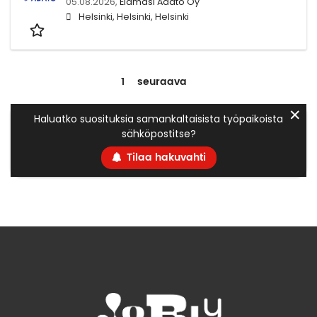
05.08.2026,
Elämäsi Adato Oy
Helsinki, Helsinki, Helsinki
1
seuraava
✕
Haluatko suosituksia samankaltaisista työpaikoista
sähköpostitse?
Tilaa hakuvahti