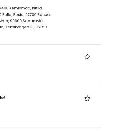
94400 Keminmaa, Kittilä,
 Pello, Posio, 97700 Ranua,
Simo, 99600 Sodankylä,
io, Teknikvägen 13, 961 50
le!