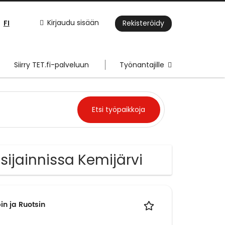
FI
Kirjaudu sisään
Rekisteröidy
Siirry TET.fi-palveluun
Työnantajille
 sijainnissa Kemijärvi
in ja Ruotsin