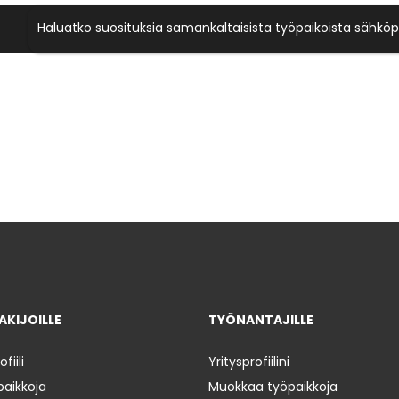
Haluatko suosituksia samankaltaisista työpaikoista sähköp
KIJOILLE
TYÖNANTAJILLE
iili
Yritysprofiilini
paikkoja
Muokkaa työpaikkoja