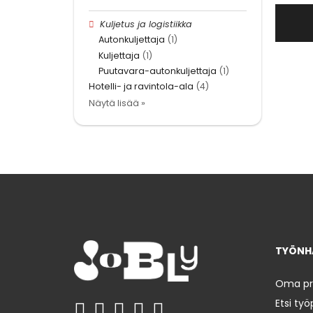
Kuljetus ja logistiikka
Autonkuljettaja
(1)
Kuljettaja
(1)
Puutavara-autonkuljettaja
(1)
Hotelli- ja ravintola-ala
(4)
Näytä lisää »
TYÖNHA
Oma prof
Etsi työ