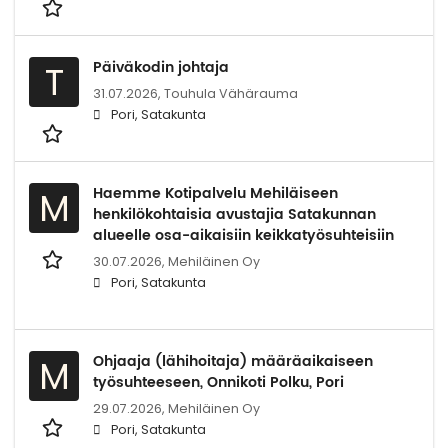
Päiväkodin johtaja
T
31.07.2026,
Touhula Vähärauma
Pori, Satakunta
Haemme Kotipalvelu Mehiläiseen
M
henkilökohtaisia avustajia Satakunnan
alueelle osa-aikaisiin keikkatyösuhteisiin
30.07.2026,
Mehiläinen Oy
Pori, Satakunta
Ohjaaja (lähihoitaja) määräaikaiseen
M
työsuhteeseen, Onnikoti Polku, Pori
29.07.2026,
Mehiläinen Oy
Pori, Satakunta