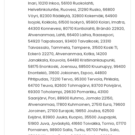
Inari, 10210 Inkoo, 56100 Ruokolahti,
Helvetinkoluntie, Ruovesi, 21290 Rusko, 66800
Vöyri, 82300 Rääkkylä, 32800 Kokemäki, 64900
Isojoki, Kokkola, 61500 Isokyrö, 95900 Kolari, Imatra,
44300 Konnevesi, 80710 Kontiolahti, Brändö 22920,
Ahvenanmaa, Lahti, 66400 Laihia, Raasepori,
54920 Taipalsaari, 93400 Taivalkoski, 23310
Taivassalo, Tammela, Tampere, 31500 Koski Tl,
Eckerö 22270, Ahvenanmaa, Kotka, 14200
Janakkala, Kouvola, 64480 Kristiinankaupunki,
58175 Enonkoski, Joensuu, 68500 Kruunupyy, 99400
Enontekiö, 31600 Jokioinen, Espoo, 44800
Pihtipudas, 72210 Tervo, 95300 Tervola, Pirkkala,
64700 Teuva, 82600 Tohmajärvi, 83700 Polvijärvi,
69300 Toholampi, 29630 Pomarkku, 43100
Saarijärvi, Pori, 88900 Kuhmo, Jomala 22150,
Ahvenanmaa, 17800 Kuhmoinen, 27510 Eura, 79600
Joroinen, 27100 Eurajoki, 19650 Joutsa, 62500
Evijärvi, 83900 Juuka, Kuopio, 35500 Juupajoki,
51900 Juva, Jyväskylä, 41660 Toivakka, Tornio, 07170
Pornainen, 98900 Salla, Turku, 95700 Pello, Salo,