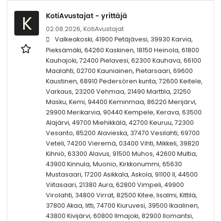
KotiAvustajat - yrittäjä
K
02.08.2026,
KotiAvustajat
Valkeakoski, 41900 Petäjävesi, 39930 Karvia,
Pieksämäki, 64260 Kaskinen, 18150 Heinola, 61800
Kauhajoki, 72400 Pielavesi, 62300 Kauhava, 66100
Maalahti, 02700 Kauniainen, Pietarsaari, 69600
Kaustinen, 68910 Pedersören kunta, 72600 Keitele,
Varkaus, 23200 Vehmaa, 21490 Marttila, 21250
Masku, Kemi, 94400 Keminmaa, 86220 Merijärvi,
29900 Merikarvia, 90440 Kempele, Kerava, 63500
Alajärvi, 49700 Miehikkälä, 42700 Keuruu, 72300
Vesanto, 85200 Alavieska, 37470 Vesilahti, 69700
Veteli, 74200 Vieremä, 03400 Vihti, Mikkeli, 39820
Kihniö, 63300 Alavus, 91500 Muhos, 42600 Multia,
43900 Kinnula, Muonio, Kirkkonummi, 65630
Mustasaari, 17200 Asikkala, Askola, 91100 II, 44500
Viitasaari, 21380 Aura, 62800 Vimpeli, 49900
Virolahti, 34800 Virrat, 82500 Kitee, Iisalmi, Kittilä,
37800 Akaa, Iitti, 74700 Kiuruvesi, 39500 Ikaalinen,
43800 Kivijärvi, 60800 Ilmajoki, 82900 Ilomantsi,