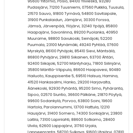
95600 Ylitornio, Posio, 84100 Ylivieska, 93280
Pudasjärvi, 71200 Tuusniemi, 07560 Pukkila, Tuusula,
21570 Sauvo, 91800 Tyrnävä, 54800 Savitaipale,
31900 Punkalaidun, Jämijärvi, 30300 Forssa,
Jämsä, Järvenpää, Ylöjärvi, 32140 Ypäjä, 85800
Haapajärvi, Savonlinna, 89200 Puolanka, 40950
Muurame, 98800 Savukoski, Seinäjoki, 52200
Puumala, 23100 Mynämäki, 49240 Pyhtää, 07600
Myrskylä, 86100 Pyhäjoki, 85410 Sievi, Mäntsälä,
86800 Pyhäjärvi, 29810 Siikainen, 63700 Ähtäri,
92400 Siikajoki, 52700 Mäntyharju, 71800 Siilinjärvi,
35800 Mänttä-Vilppula, 86600 Haapavesi, 90480
Hailuoto, Kauppisentie 5, 69510 Halsua, Hamina,
41520 Hankasalmi, Hanko, 29200 Harjavalta,
Äänekoski, 92930 Pyhäntä, 95200 Simo, Pyhäranta,
Sipoo, 02570 Siuntio, 36600 Pälkäne, 21870 Pöytyä,
99600 Sodankylä, Porvoo, 63800 Soini, 19600
Hartola, Parolannummi, 13700 Hattula, 12210
Hausjärvi, 31400 Somero, 74300 Sonkajärvi, 23800
Laitila, 73100 Lapinlahti, 88600 Sotkamo, 28400
Ulvila, 62600 Lappajärvi, 31760 Urjala,
Lappeenranta, 58700 Sulkava, 91600 Utajärvi, 07810