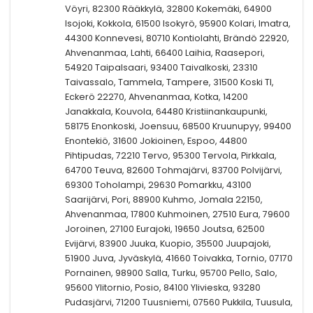
Vöyri, 82300 Rääkkylä, 32800 Kokemäki, 64900
Isojoki, Kokkola, 61500 Isokyrö, 95900 Kolari, Imatra,
44300 Konnevesi, 80710 Kontiolahti, Brändö 22920,
Ahvenanmaa, Lahti, 66400 Laihia, Raasepori,
54920 Taipalsaari, 93400 Taivalkoski, 23310
Taivassalo, Tammela, Tampere, 31500 Koski Tl,
Eckerö 22270, Ahvenanmaa, Kotka, 14200
Janakkala, Kouvola, 64480 Kristiinankaupunki,
58175 Enonkoski, Joensuu, 68500 Kruunupyy, 99400
Enontekiö, 31600 Jokioinen, Espoo, 44800
Pihtipudas, 72210 Tervo, 95300 Tervola, Pirkkala,
64700 Teuva, 82600 Tohmajärvi, 83700 Polvijärvi,
69300 Toholampi, 29630 Pomarkku, 43100
Saarijärvi, Pori, 88900 Kuhmo, Jomala 22150,
Ahvenanmaa, 17800 Kuhmoinen, 27510 Eura, 79600
Joroinen, 27100 Eurajoki, 19650 Joutsa, 62500
Evijärvi, 83900 Juuka, Kuopio, 35500 Juupajoki,
51900 Juva, Jyväskylä, 41660 Toivakka, Tornio, 07170
Pornainen, 98900 Salla, Turku, 95700 Pello, Salo,
95600 Ylitornio, Posio, 84100 Ylivieska, 93280
Pudasjärvi, 71200 Tuusniemi, 07560 Pukkila, Tuusula,