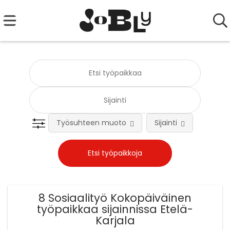
Työsuhteen muoto
Sijainti
Tehtä
8 Sosiaalityö Kokopäiväinen
työpaikkaa sijainnissa Etelä-
Karjala