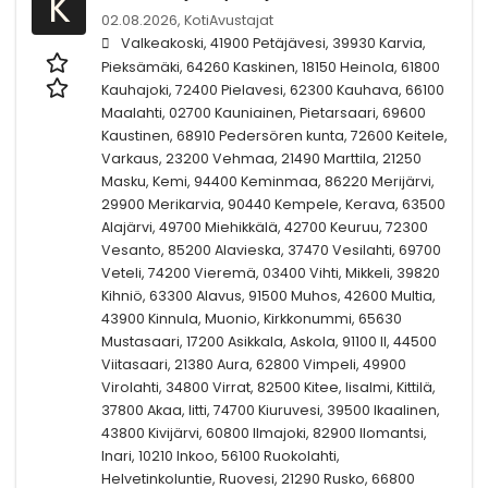
K
02.08.2026,
KotiAvustajat
Valkeakoski, 41900 Petäjävesi, 39930 Karvia,
Pieksämäki, 64260 Kaskinen, 18150 Heinola, 61800
Kauhajoki, 72400 Pielavesi, 62300 Kauhava, 66100
Maalahti, 02700 Kauniainen, Pietarsaari, 69600
Kaustinen, 68910 Pedersören kunta, 72600 Keitele,
Varkaus, 23200 Vehmaa, 21490 Marttila, 21250
Masku, Kemi, 94400 Keminmaa, 86220 Merijärvi,
29900 Merikarvia, 90440 Kempele, Kerava, 63500
Alajärvi, 49700 Miehikkälä, 42700 Keuruu, 72300
Vesanto, 85200 Alavieska, 37470 Vesilahti, 69700
Veteli, 74200 Vieremä, 03400 Vihti, Mikkeli, 39820
Kihniö, 63300 Alavus, 91500 Muhos, 42600 Multia,
43900 Kinnula, Muonio, Kirkkonummi, 65630
Mustasaari, 17200 Asikkala, Askola, 91100 II, 44500
Viitasaari, 21380 Aura, 62800 Vimpeli, 49900
Virolahti, 34800 Virrat, 82500 Kitee, Iisalmi, Kittilä,
37800 Akaa, Iitti, 74700 Kiuruvesi, 39500 Ikaalinen,
43800 Kivijärvi, 60800 Ilmajoki, 82900 Ilomantsi,
Inari, 10210 Inkoo, 56100 Ruokolahti,
Helvetinkoluntie, Ruovesi, 21290 Rusko, 66800