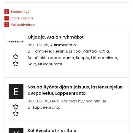
Sosiaalityö
Etelä-Karjala
Kokopäiväinen
Ohjaaja, Atalan ryhmäkoti
05.08.2026,
Autismisäätiö
Tampere, Helsinki, Espoo, Vantaa, Kotka,
Seinäjoki, Lappeenranta, Kuopio, Hämeenlinna,
Salo, Kirkkonummi
Sosiaalityöntekijän sijaisuus, lastensuojelun
E
avopalvelut, Lappeenranta
03.08.2026,
Etelä-Karjalan hyvinvointialue
Lappeenranta
KotiAvustajat - yrittäjä