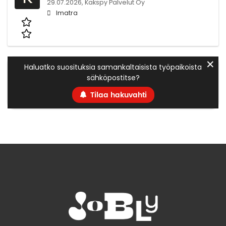
29.07.2026,
Kakspy Palvelut Oy
Imatra
✕
Haluatko suosituksia samankaltaisista työpaikoista
sähköpostitse?
Tilaa hakuvahti