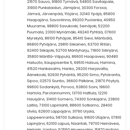
21570 Sauvo, 91800 Tyrnävä, 54800 Savitaipale,
31900 Punkalaidun, Jämijärvi, 30300 Forssa,
Jämsä, Järvenpää, Ylöjärvi, 32140 Ypäjä, 85800
Haapajärvi, Savonlinna, 89200 Puolanka, 40950
Muurame, 98800 Savukoski, Seinäjoki, 52200
Puumala, 23100 Mynämäki, 49240 Pyhtää, 07600
Myrskylä, 86100 Pyhäjoki, 85410 Sievi, Mäntsälä,
86800 Pyhäjärvi, 29810 Siikainen, 63700 Ähtäri,
92400 Siikajoki, 52700 Mäntyharju, 71800 Siilinjärvi,
35800 Mänttä-Vilppula, 86600 Haapavesi, 90480
Hailuoto, Kauppisentie 5, 69510 Halsua, Hamina,
41520 Hankasalmi, Hanko, 29200 Harjavalta,
Äänekoski, 92930 Pyhäntä, 95200 Simo, Pyhäranta,
Sipoo, 02570 Siuntio, 36600 Pälkäne, 21870 Pöytyä,
99600 Sodankylä, Porvoo, 63800 Soini, 19600
Hartola, Parolannummi, 13700 Hattula, 12210
Hausjärvi, 31400 Somero, 74300 Sonkajärvi, 23800
Laitila, 73100 Lapinlahti, 88600 Sotkamo, 28400
Ulvila, 62600 Lappajärvi, 31760 Urjala,
Lappeenranta, 58700 Sulkava, 91600 Utajärvi, 07810
Lapinjärvi, 62100 Lapua, Naantali, 79700 Heinävesi,
Helsinki, Vantaa, 52550 Hirvensalmi, 15870 Hollola,