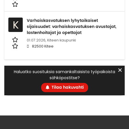
Varhaiskasvatuksen lyhytaikaiset
K
sijaisuudet: varhaiskasvatuksen avustajat,
lastenhoitajat ja opettajat
01.07.2026,
Kiteen kaupunki
82500 Kitee
✕
Haluatko suosituksia samankaltaisista työpaikoista
sähköpostitse?
Tilaa hakuvahti