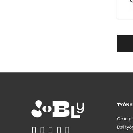
TYÖNHA
Oma prof
Etsi työ