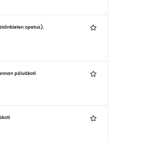
idinkielen opetus),
annan päiväkoti
äkoti