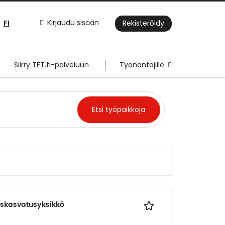
FI
Kirjaudu sisään
Rekisteröidy
Siirry TET.fi-palveluun
Työnantajille
iskasvatusyksikkö