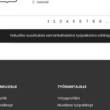
Helsinki
1
2
3
4
5
6
7
8
9
…
Haluatko suosituksia samankaltaisista työpaikoista sähköp
KIJOILLE
TYÖNANTAJILLE
iili
Yritysprofiilini
paikkoja
Muokkaa työpaikkoja