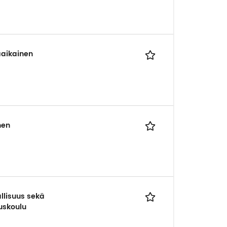
äaikainen
nen
allisuus sekä
uskoulu