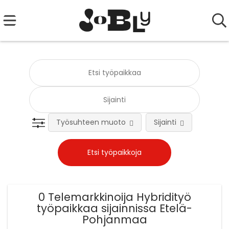
Työsuhteen muoto
Sijainti
Tehtä
0 Telemarkkinoija Hybridityö
työpaikkaa sijainnissa Etelä-
Pohjanmaa