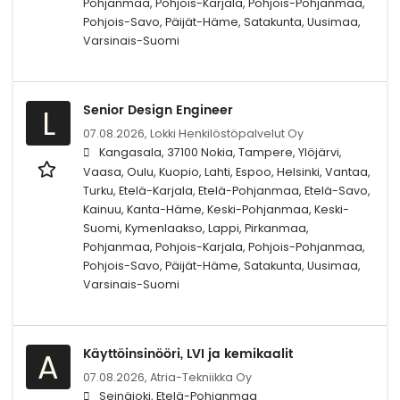
Pohjanmaa, Pohjois-Karjala, Pohjois-Pohjanmaa,
Pohjois-Savo, Päijät-Häme, Satakunta, Uusimaa,
Varsinais-Suomi
Senior Design Engineer
L
07.08.2026,
Lokki Henkilöstöpalvelut Oy
Kangasala, 37100 Nokia, Tampere, Ylöjärvi,
Vaasa, Oulu, Kuopio, Lahti, Espoo, Helsinki, Vantaa,
Turku, Etelä-Karjala, Etelä-Pohjanmaa, Etelä-Savo,
Kainuu, Kanta-Häme, Keski-Pohjanmaa, Keski-
Suomi, Kymenlaakso, Lappi, Pirkanmaa,
Pohjanmaa, Pohjois-Karjala, Pohjois-Pohjanmaa,
Pohjois-Savo, Päijät-Häme, Satakunta, Uusimaa,
Varsinais-Suomi
Käyttöinsinööri, LVI ja kemikaalit
A
07.08.2026,
Atria-Tekniikka Oy
Seinäjoki, Etelä-Pohjanmaa