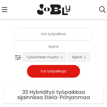
Työsuhteen muoto
Sijainti
Tehtä
33 Hybridityö työpaikkaa
sijainnissa Etelä-Pohjanmaa