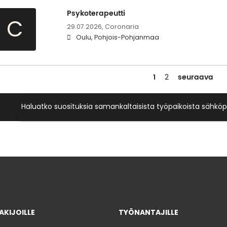
Psykoterapeutti
C
29.07.2026,
Coronaria
Oulu, Pohjois-Pohjanmaa
1
seuraava
2
Haluatko suosituksia samankaltaisista työpaikoista sähköp
KIJOILLE
TYÖNANTAJILLE