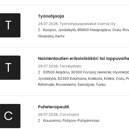
Työnohjaaja
T
29.07.2026,
Työnohjauspalvelut Voima Oy
Kuopio, Jyväskylä, 85800 Haapajärvi, Oulu, Rov
Ylivieska, Kemi
Naistentautien erikoislääkäri tai loppuvaih
T
29.07.2026,
Terveystalo
63500 Alajärvi, 30300 Forssa, Helsinki, Hyvink
Jyväskylä, 62300 Kauhava, Kokkola, Kotka, Oulu, P
Riihimäki, Rovaniemi, Seinäjoki, Turku
Puheterapeutti
C
29.07.2026,
Coronaria
Kuusamo, Pohjois-Pohjanmaa