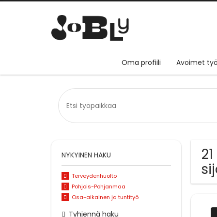
Oma profiili
Avoimet työ
21
NYKYINEN HAKU
si
Terveydenhuolto
Pohjois-Pohjanmaa
Osa-aikainen ja tuntityö
Tyhjennä haku