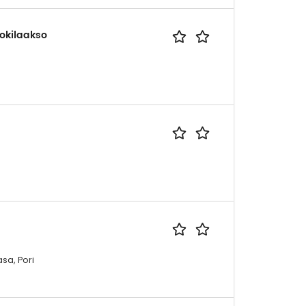
jokilaakso
sa, Pori