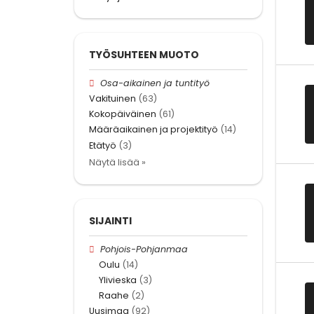
TYÖSUHTEEN MUOTO
Osa-aikainen ja tuntityö
Vakituinen
(63)
Kokopäiväinen
(61)
Määräaikainen ja projektityö
(14)
Etätyö
(3)
Näytä lisää »
SIJAINTI
Pohjois-Pohjanmaa
Oulu
(14)
Ylivieska
(3)
Raahe
(2)
Uusimaa
(92)