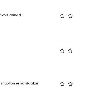
rikoislääkäri -
yshuollon erikoislääkäri