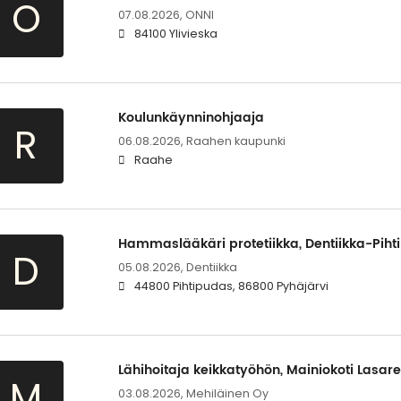
O
07.08.2026,
ONNI
84100 Ylivieska
Koulunkäynninohjaaja
R
06.08.2026,
Raahen kaupunki
Raahe
Hammaslääkäri protetiikka, Dentiikka-Pihti
D
05.08.2026,
Dentiikka
44800 Pihtipudas, 86800 Pyhäjärvi
Lähihoitaja keikkatyöhön, Mainiokoti Lasare
M
03.08.2026,
Mehiläinen Oy