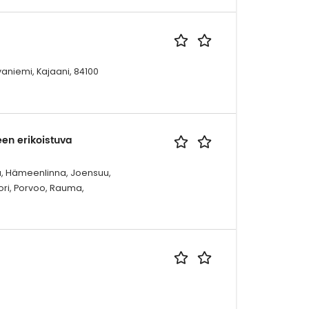
aniemi, Kajaani, 84100
een erikoistuva
ää, Hämeenlinna, Joensuu,
ori, Porvoo, Rauma,