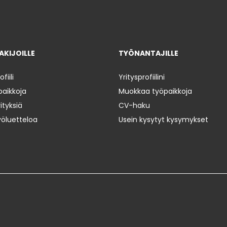
KIJOILLE
TYÖNANTAJILLE
iili
Yritysprofiilini
paikkoja
Muokkaa työpaikkoja
ityksiä
CV-haku
yöluetteloa
Usein kysytyt kysymykset