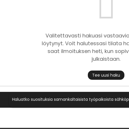
Valitettavasti hakuasi vastaavia
löytynyt. Voit halutessasi tilata ha
saat ilmoituksen heti, kun sopiv
julkaistaan.
Tee uusi haku
Haluatko suosituksia samankaltaisista työpaikoista sähköp