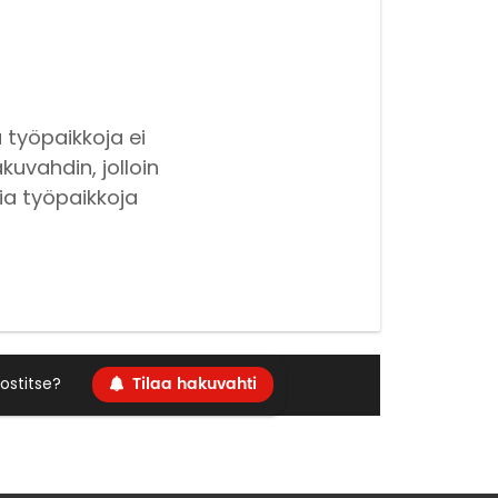
 työpaikkoja ei
kuvahdin, jolloin
ia työpaikkoja
Tilaa hakuvahti
ostitse?