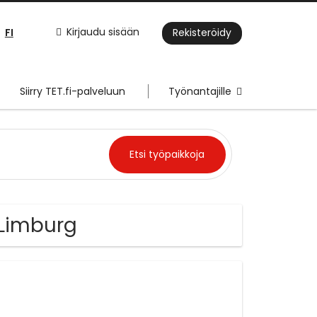
FI
Kirjaudu sisään
Rekisteröidy
Siirry TET.fi-palveluun
Työnantajille
 Limburg