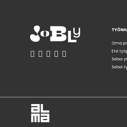
TYÖNHA
Oma prof
Etsi työ
Selaa yr
Selaa t