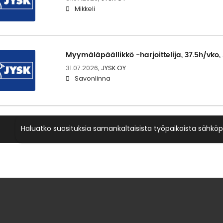
Mikkeli
Myymäläpäällikkö -harjoittelija, 37.5h/vko
31.07.2026,
JYSK OY
Savonlinna
Haluatko suosituksia samankaltaisista työpaikoista sähköp