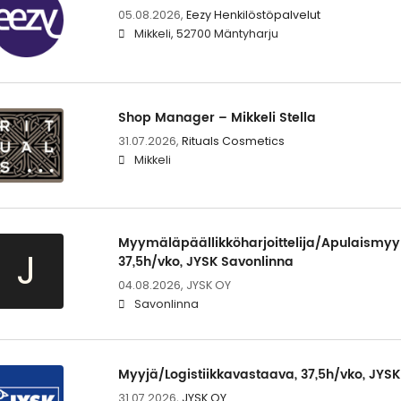
05.08.2026,
Eezy Henkilöstöpalvelut
Mikkeli, 52700 Mäntyharju
Shop Manager – Mikkeli Stella
31.07.2026,
Rituals Cosmetics
Mikkeli
Myymäläpäällikköharjoittelija/Apulaismy
J
37,5h/vko, JYSK Savonlinna
04.08.2026,
JYSK OY
Savonlinna
Myyjä/Logistiikkavastaava, 37,5h/vko, JYSK
31.07.2026,
JYSK OY