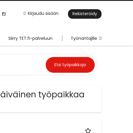
FI
Kirjaudu sisään
Rekisteröidy
Siirry TET.fi-palveluun
Työnantajille
päiväinen työpaikkaa