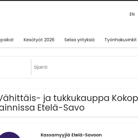
EN
paikat
Kesätyöt 2026
Selaa yrityksiä
Työnhakuvinkit
Vähittäis- ja tukkukauppa Koko
jainnissa Etelä-Savo
Kassamyyjiä Etelä-Savoon