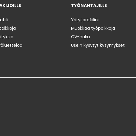
KIJOILLE
TYÖNANTAJILLE
iili
Yritysprofiilini
paikkoja
Muokkaa työpaikkoja
ityksiä
CV-haku
yöluetteloa
Usein kysytyt kysymykset