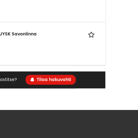
, JYSK Savonlinna
Tilaa hakuvahti
ostitse?