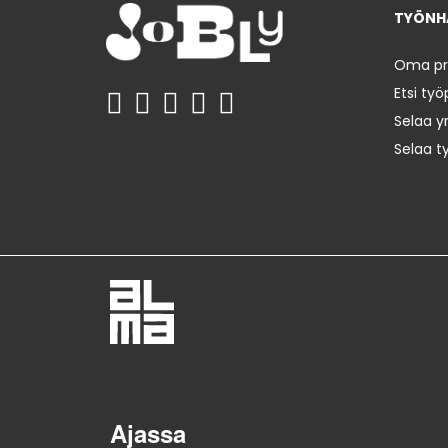
TYÖNHA
Oma prof
Etsi työ
Selaa yr
Selaa t