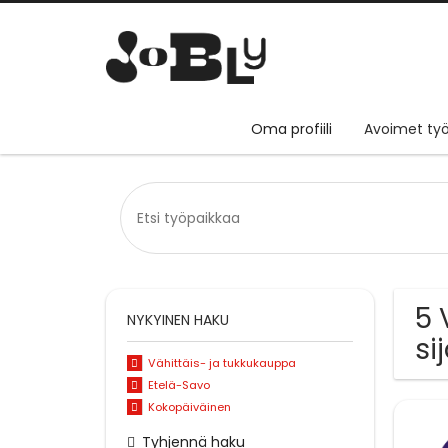
Oma profiili
Avoimet työ
5 
NYKYINEN HAKU
si
Vähittäis- ja tukkukauppa
Etelä-Savo
Kokopäiväinen
Tyhjennä haku