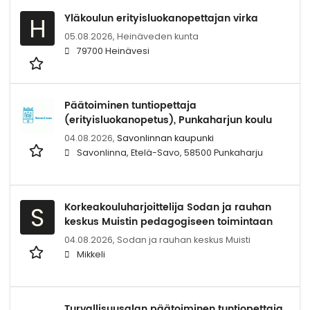
Yläkoulun erityisluokanopettajan virka
H
05.08.2026,
Heinäveden kunta
79700 Heinävesi
Päätoiminen tuntiopettaja
(erityisluokanopetus), Punkaharjun koulu
04.08.2026,
Savonlinnan kaupunki
Savonlinna, Etelä-Savo, 58500 Punkaharju
Korkeakouluharjoittelija Sodan ja rauhan
S
keskus Muistin pedagogiseen toimintaan
04.08.2026,
Sodan ja rauhan keskus Muisti
Mikkeli
Turvallisuusalan päätoiminen tuntiopettaja