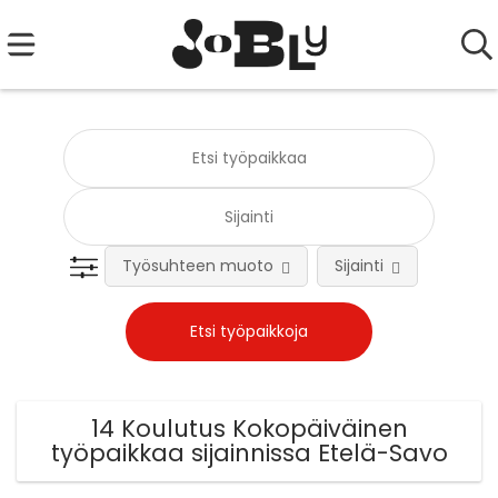
Työsuhteen muoto
Sijainti
Tehtä
14 Koulutus Kokopäiväinen
työpaikkaa sijainnissa Etelä-Savo