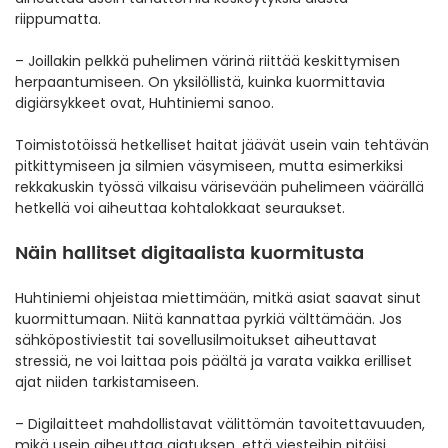
riippumatta.
– Joillakin pelkkä puhelimen värinä riittää keskittymisen
herpaantumiseen. On yksilöllistä, kuinka kuormittavia
digiärsykkeet ovat, Huhtiniemi sanoo.
Toimistotöissä hetkelliset haitat jäävät usein vain tehtävän
pitkittymiseen ja silmien väsymiseen, mutta esimerkiksi
rekkakuskin työssä vilkaisu värisevään puhelimeen väärällä
hetkellä voi aiheuttaa kohtalokkaat seuraukset.
Näin hallitset digitaalista kuormitusta
Huhtiniemi ohjeistaa miettimään, mitkä asiat saavat sinut
kuormittumaan. Niitä kannattaa pyrkiä välttämään. Jos
sähköpostiviestit tai sovellusilmoitukset aiheuttavat
stressiä, ne voi laittaa pois päältä ja varata vaikka erilliset
ajat niiden tarkistamiseen.
– Digilaitteet mahdollistavat välittömän tavoitettavuuden,
mikä usein aiheuttaa ajatuksen, että viesteihin pitäisi