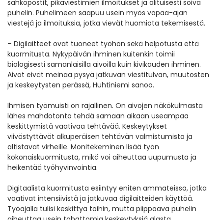
sähköpostit, pikaviestimien ilmoitukset ja alituisesti soiva
puhelin. Puhelimeen saapuu usein myös vapaa-ajan
viestejä ja ilmoituksia, jotka vievät huomiota tekemisestä.
– Digilaitteet ovat tuoneet työhön sekä helpotusta että
kuormitusta. Nykypäivän ihminen kuitenkin toimii
biologisesti samanlaisilla aivoilla kuin kivikauden ihminen.
Aivot eivät meinaa pysyä jatkuvan viestitulvan, muutosten
ja keskeytysten perässä, Huhtiniemi sanoo.
Ihmisen työmuisti on rajallinen. On aivojen näkökulmasta
lähes mahdotonta tehdä samaan aikaan useampaa
keskittymistä vaativaa tehtävää. Keskeytykset
viivästyttävät alkuperäisen tehtävän valmistumista ja
altistavat virheille. Monitekeminen lisää työn
kokonaiskuormitusta, mikä voi aiheuttaa uupumusta ja
heikentää työhyvinvointia.
Digitaalista kuormitusta esiintyy eniten ammateissa, jotka
vaativat intensiivistä ja jatkuvaa digilaitteiden käyttöä.
Työajalla tulisi keskittyä töihin, mutta piippaava puhelin
aiheuttaa usein tahattomia keskeytyksiä alasta