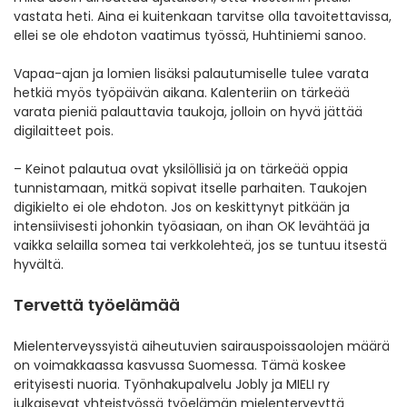
vastata heti. Aina ei kuitenkaan tarvitse olla tavoitettavissa,
ellei se ole ehdoton vaatimus työssä, Huhtiniemi sanoo.
Vapaa-ajan ja lomien lisäksi palautumiselle tulee varata
hetkiä myös työpäivän aikana. Kalenteriin on tärkeää
varata pieniä palauttavia taukoja, jolloin on hyvä jättää
digilaitteet pois.
– Keinot palautua ovat yksilöllisiä ja on tärkeää oppia
tunnistamaan, mitkä sopivat itselle parhaiten. Taukojen
digikielto ei ole ehdoton. Jos on keskittynyt pitkään ja
intensiivisesti johonkin työasiaan, on ihan OK levähtää ja
vaikka selailla somea tai verkkolehteä, jos se tuntuu itsestä
hyvältä.
Tervettä työelämää
Mielenterveyssyistä aiheutuvien sairauspoissaolojen määrä
on voimakkaassa kasvussa Suomessa. Tämä koskee
erityisesti nuoria. Työnhakupalvelu Jobly ja MIELI ry
julkaisevat yhteistyössä työelämän mielenterveyttä