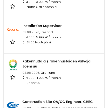
3 000-3 999 € / month
North Ostrobothnia
Installation Supervisor
03.08.2026,
Resand
4 000-5 999 € / month
31160 Nuutajärvi
Rakennuttaja / rakennustöiden valvoja,
Joensuu
03.08.2026,
Granlund
4 000-4 999 € / month
Joensuu
Construction Site QA/QC Engineer, CHEC