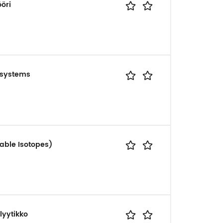
ööri
t systems
able Isotopes)
lyytikko