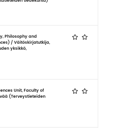
tatieteiden tiedekunta)
ry, Philosophy and
ces) / Väitöskirjatutkija,
uuden yksikkö,
ences Unit, Faculty of
tävää (Terveystieteiden