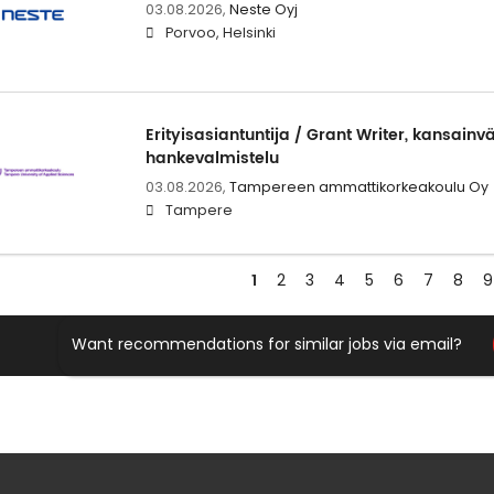
03.08.2026,
Neste Oyj
Porvoo, Helsinki
Erityisasiantuntija / Grant Writer, kansainvä
hankevalmistelu
03.08.2026,
Tampereen ammattikorkeakoulu Oy
Tampere
1
2
3
4
5
6
7
8
9
Want recommendations for similar jobs via email?