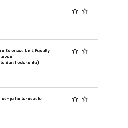
re Sciences Unit, Faculty
ehtävää
ieteiden tiedekunta)
mus- ja hoito-osasto