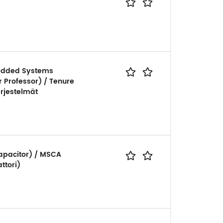
bedded Systems
r Professor) / Tenure
ärjestelmät
apacitor) / MSCA
ttori)