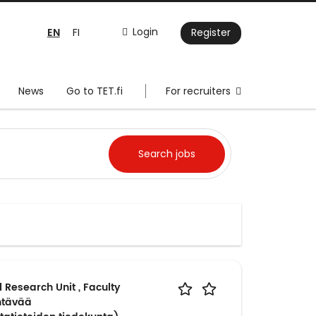
EN
Login
FI
Register
News
Go to TET.fi
For recruiters
 Research Unit , Faculty
ehtävää