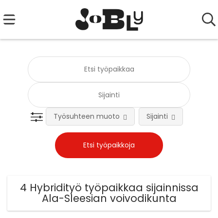
Työsuhteen muoto
Sijainti
Tehtä
4 Hybridityö työpaikkaa sijainnissa
Ala-Sleesian voivodikunta