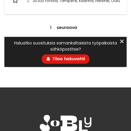
30300 Forssa, Tampere, Kaarina, Helsinki, Oulu
1
seuraava
✕
Haluatko suosituksia samankaltaisista työpaikoista
sähköpostitse?
Tilaa hakuvahti