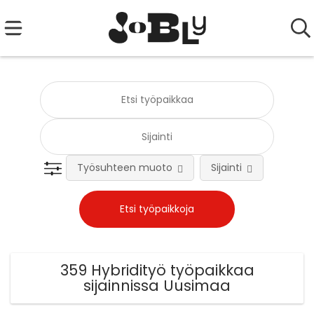
Työsuhteen muoto
Sijainti
Tehtä
359 Hybridityö työpaikkaa
sijainnissa Uusimaa