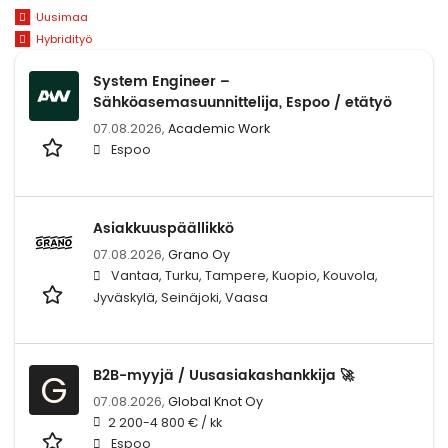
Uusimaa
Hybridityö
System Engineer –
Sähköasemasuunnittelija, Espoo / etätyö
07.08.2026,
Academic Work
Espoo
Asiakkuuspäällikkö
07.08.2026,
Grano Oy
Vantaa, Turku, Tampere, Kuopio, Kouvola,
Jyväskylä, Seinäjoki, Vaasa
B2B-myyjä / Uusasiakashankkija 🚀
G
07.08.2026,
Global Knot Oy
2 200-4 800 € / kk
Espoo