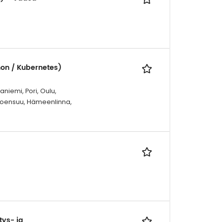
hon / Kubernetes)
niemi, Pori, Oulu,
 Joensuu, Hämeenlinna,
tys- ja