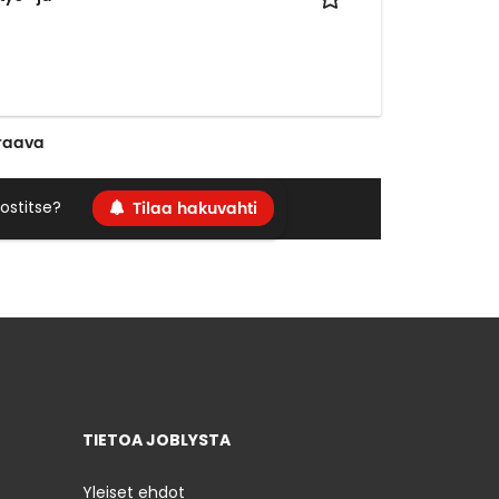
raava
Tilaa hakuvahti
ostitse?
TIETOA JOBLYSTA
Yleiset ehdot