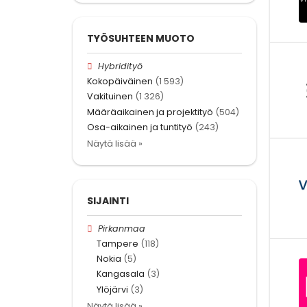
TYÖSUHTEEN MUOTO
Hybridityö
Kokopäiväinen
(1 593)
Vakituinen
(1 326)
Määräaikainen ja projektityö
(504)
Osa-aikainen ja tuntityö
(243)
Näytä lisää »
SIJAINTI
Pirkanmaa
Tampere
(118)
Nokia
(5)
Kangasala
(3)
Ylöjärvi
(3)
Näytä lisää »