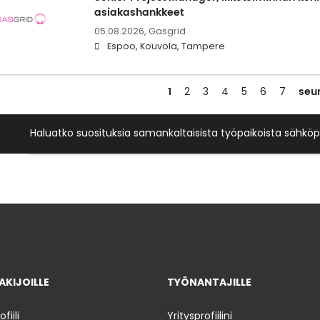
asiakashankkeet
05.08.2026,
Gasgrid
Espoo, Kouvola, Tampere
1
seu
2
3
4
5
6
7
Haluatko suosituksia samankaltaisista työpaikoista sähköp
KIJOILLE
TYÖNANTAJILLE
iili
Yritysprofiilini