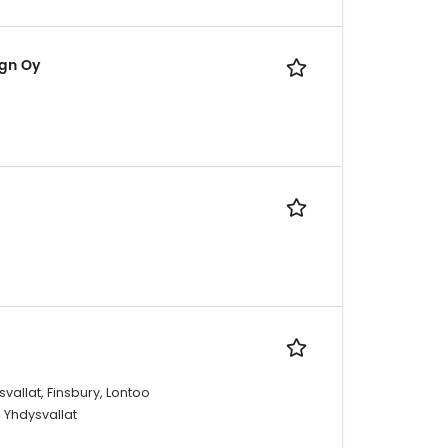
ign Oy
u
svallat, Finsbury, Lontoo
, Yhdysvallat