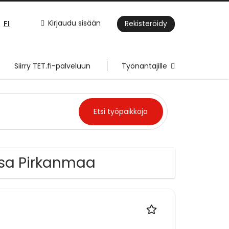
FI
Kirjaudu sisään
Rekisteröidy
Siirry TET.fi-palveluun
Työnantajille
issa Pirkanmaa