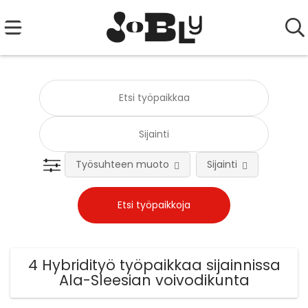
Työsuhteen muoto
Sijainti
Tehtä
4 Hybridityö työpaikkaa sijainnissa
Ala-Sleesian voivodikunta