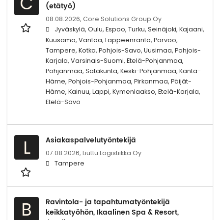
C
(etätyö)
08.08.2026,
Core Solutions Group Oy
Jyväskylä, Oulu, Espoo, Turku, Seinäjoki, Kajaani,
Kuusamo, Vantaa, Lappeenranta, Porvoo,
Tampere, Kotka, Pohjois-Savo, Uusimaa, Pohjois-
Karjala, Varsinais-Suomi, Etelä-Pohjanmaa,
Pohjanmaa, Satakunta, Keski-Pohjanmaa, Kanta-
Häme, Pohjois-Pohjanmaa, Pirkanmaa, Päijät-
Häme, Kainuu, Lappi, Kymenlaakso, Etelä-Karjala,
Etelä-Savo
Asiakaspalvelutyöntekijä
L
07.08.2026,
Liuttu Logistiikka Oy
Tampere
Ravintola- ja tapahtumatyöntekijä
B
keikkatyöhön, Ikaalinen Spa & Resort,