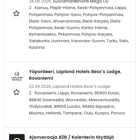
26.06.2026,
Suoramarkkinointi Mega Oy
Kainuu, Päijät-Häme, Keski-Pohjanmaa, Lappi,
Pohjanmaa, Pohjois-Savo, Pohjois-Pohjanmaa,
Etelä-Savo, Ahvenanmaa, Etelä-Karjala, Etelä-
Pohjanmaa, Keski-Suomi, Kanta-Häme,
Kymenlaakso, Pirkanmaa, Pohjois-Karjala,
Satakunta, Uusimaa, Varsinais-Suomi, Turku, Salo,
Kaarina
Yöportieeri, Lapland Hotels Bear's Lodge,
Rovaniemi
22.06.2026,
Lapland Hotels Bear's Lodge
Rovaniemi, Lappi, Rovaniemi, 95900 Kolari,
99830 Saariselkä, Worcester, Massachusetts,
Yhdysvallat, 99555 Luosto, 99490 Kilpisjärvi,
Muonio, Helsinki, Tampere, Oulu, Kuopio, Porvoo
Ajanvaraaja B2B / Kalenterin täyttäjä