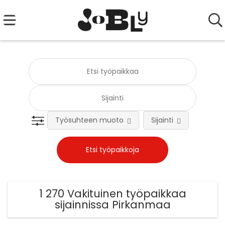
Työsuhteen muoto
Sijainti
Tehtä
1 270 Vakituinen työpaikkaa
sijainnissa Pirkanmaa