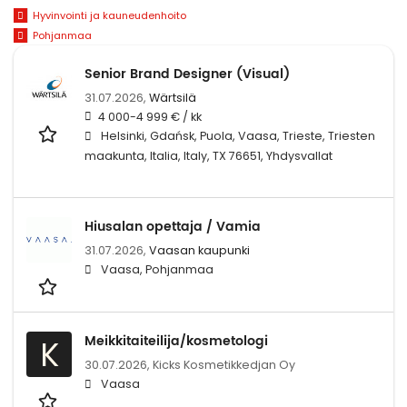
Hyvinvointi ja kauneudenhoito
Pohjanmaa
Senior Brand Designer (Visual)
31.07.2026,
Wärtsilä
4 000-4 999 € / kk
Helsinki, Gdańsk, Puola, Vaasa, Trieste, Triesten
maakunta, Italia, Italy, TX 76651, Yhdysvallat
Hiusalan opettaja / Vamia
31.07.2026,
Vaasan kaupunki
Vaasa, Pohjanmaa
Meikkitaiteilija/kosmetologi
K
30.07.2026,
Kicks Kosmetikkedjan Oy
Vaasa