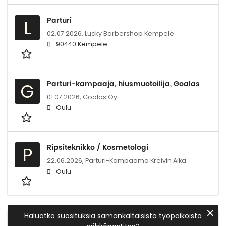
Parturi
L
02.07.2026,
Lucky Barbershop Kempele
90440 Kempele
Parturi-kampaaja, hiusmuotoilija, Goalas
G
01.07.2026,
Goalas Oy
Oulu
Ripsiteknikko / Kosmetologi
P
22.06.2026,
Parturi-Kampaamo Kreivin Aika
Oulu
✕
Haluatko suosituksia samankaltaisista työpaikoista