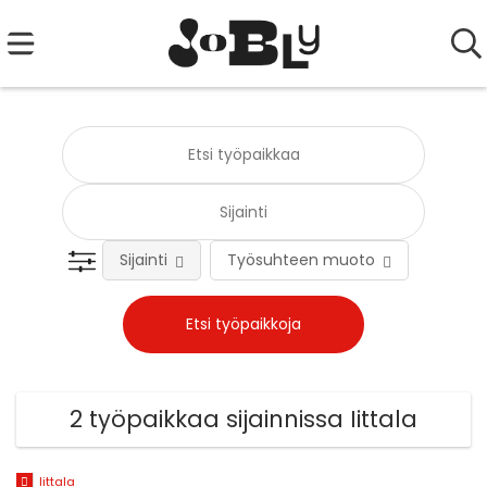
Sijainti
Työsuhteen muoto
Tehtä
2 työpaikkaa sijainnissa Iittala
Iittala