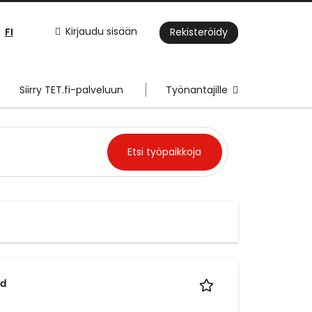
FI
Kirjaudu sisään
Rekisteröidy
Siirry TET.fi-palveluun
Työnantajille
a
ad