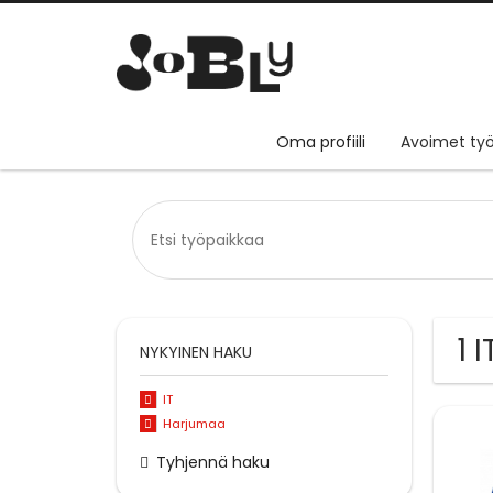
Oma profiili
Avoimet työ
1 
NYKYINEN HAKU
IT
Harjumaa
Tyhjennä haku