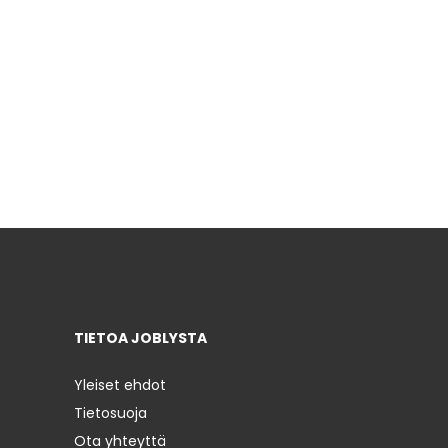
TIETOA JOBLYSTA
Yleiset ehdot
Tietosuoja
Ota yhteyttä