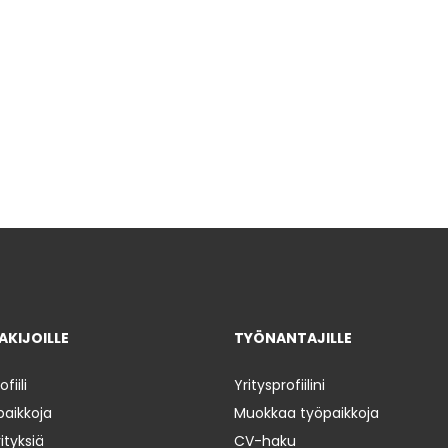
KIJOILLE
TYÖNANTAJILLE
iili
Yritysprofiilini
paikkoja
Muokkaa työpaikkoja
ityksiä
CV-haku