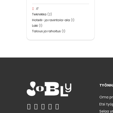
IT
Tekniikka
(2)
Hotelli- ja ravintola-ala
(1)
Laki
(1)
Talous ja rahoitus
(1)
TYÖNHA
Oma prof
Etsi työ
Selaa yr