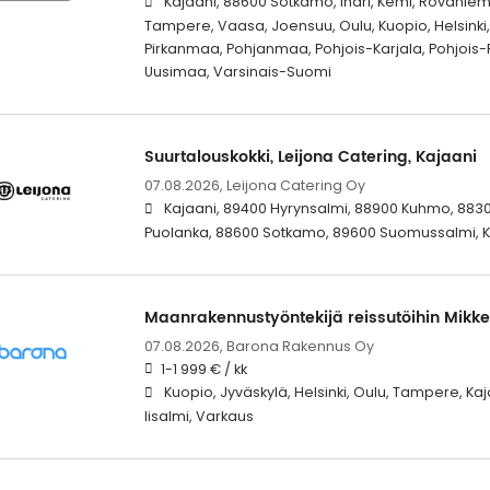
Kajaani, 88600 Sotkamo, Inari, Kemi, Rovaniem
Tampere, Vaasa, Joensuu, Oulu, Kuopio, Helsinki, 
Pirkanmaa, Pohjanmaa, Pohjois-Karjala, Pohjois
Uusimaa, Varsinais-Suomi
Suurtalouskokki, Leijona Catering, Kajaani
07.08.2026,
Leijona Catering Oy
Kajaani, 89400 Hyrynsalmi, 88900 Kuhmo, 883
Puolanka, 88600 Sotkamo, 89600 Suomussalmi, 
Maanrakennustyöntekijä reissutöihin Mikke
07.08.2026,
Barona Rakennus Oy
1-1 999 € / kk
Kuopio, Jyväskylä, Helsinki, Oulu, Tampere, Kaj
Iisalmi, Varkaus