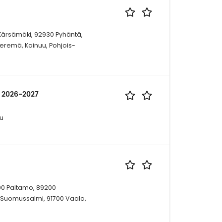
Kärsämäki, 92930 Pyhäntä,
Vieremä, Kainuu, Pohjois-
e 2026-2027
uu
00 Paltamo, 89200
0 Suomussalmi, 91700 Vaala,