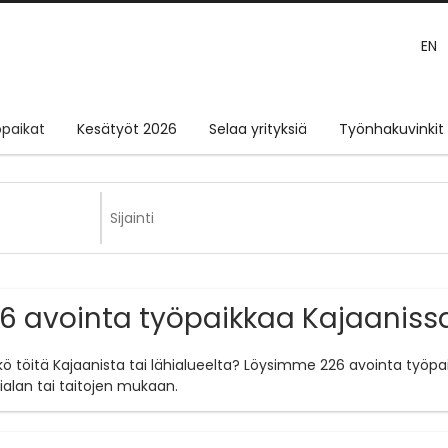
EN
paikat
Kesätyöt 2026
Selaa yrityksiä
Työnhakuvinkit
6 avointa työpaikkaa Kajaaniss
tkö töitä Kajaanista tai lähialueelta? Löysimme 226 avointa työpa
ialan tai taitojen mukaan.