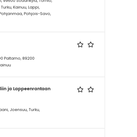
i, 99600 Sodankylä, Tornio,
Turku, Kainuu, Lappi,
-Pohjanmaa, Pohjois-Savo,
00 Paltamo, 89200
Kainuu
liin ja Lappeenrantaan
aani, Joensuu, Turku,