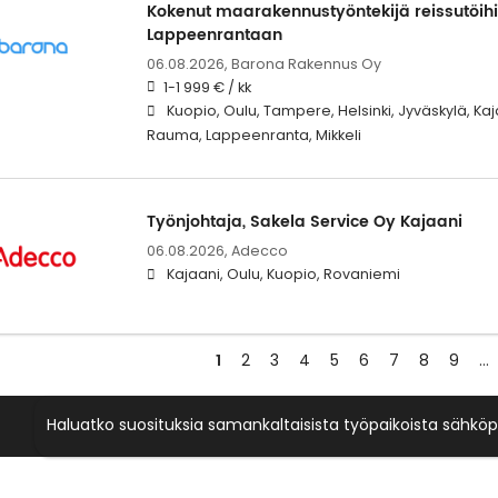
Kokenut maarakennustyöntekijä reissutöihin
Lappeenrantaan
06.08.2026,
Barona Rakennus Oy
1-1 999 € / kk
Kuopio, Oulu, Tampere, Helsinki, Jyväskylä, Kaj
Rauma, Lappeenranta, Mikkeli
Työnjohtaja, Sakela Service Oy Kajaani
06.08.2026,
Adecco
Kajaani, Oulu, Kuopio, Rovaniemi
1
2
3
4
5
6
7
8
9
…
Haluatko suosituksia samankaltaisista työpaikoista sähköp