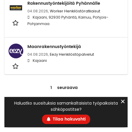
Rakennustyöntekijöitä Pyhännälle
04.08.2026,
Worker Henkilöstöratkaisut
Kajaani, 92930 Pyhäntä, Kainuu, Pohjois-
Pohjanmaa
Maanrakennustyöntekijä
04.08.2026,
Eezy Henkilöstöpalvelut
Kajaani
1
seuraava
✕
Haluatko suosituksia samankaltaisista työpaikoista
sähköpostitse?
Tilaa hakuvahti