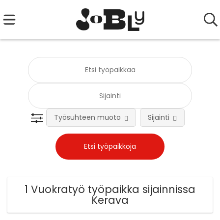
Työsuhteen muoto
Sijainti
Tehtä
1 Vuokratyö työpaikka sijainnissa
Kerava