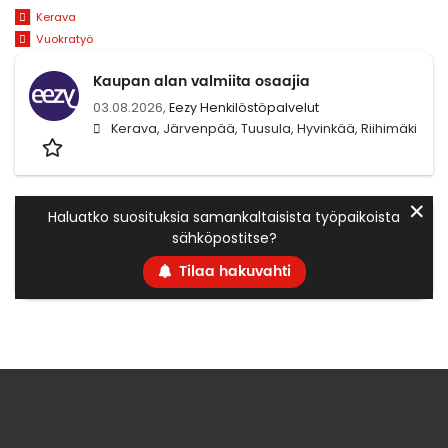
Kerava
Vuokratyö
Kaupan alan valmiita osaajia
03.08.2026,
Eezy Henkilöstöpalvelut
Kerava, Järvenpää, Tuusula, Hyvinkää, Riihimäki
✕
Haluatko suosituksia samankaltaisista työpaikoista
sähköpostitse?
Tilaa hakuvahti