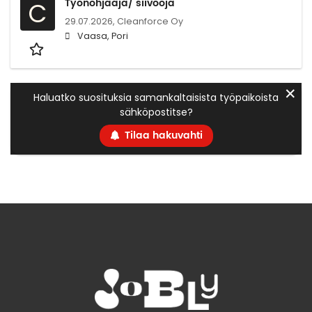
Työnohjaaja/ siivooja
C
29.07.2026,
Cleanforce Oy
Vaasa, Pori
✕
Haluatko suosituksia samankaltaisista työpaikoista
sähköpostitse?
Tilaa hakuvahti