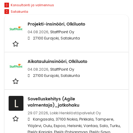
Konsultointi ja valmennus
Satakunta
Projekti-insinööri, Olkiluoto
04.08.2026,
StaffPoint Oy
27100 Eurajoki, Satakunta
Aikatauluinsinööri, Olkiluoto
04.08.2026,
StaffPoint Oy
27100 Eurajoki, Satakunta
Sovelluskehitys (Agile
L
valmentaja)_jatkohaku
29.07.2026,
Lokki Henkilöstöpalvelut Oy
Kangasala, 37100 Nokia, Pirkkala, Tampere,
Ylöjärvi, Oulu, Espoo, Helsinki, Vantaa, Salo, Turku,
Etelä-Karjala, Etelä-Pohjanmaa, Etelä-Savo,