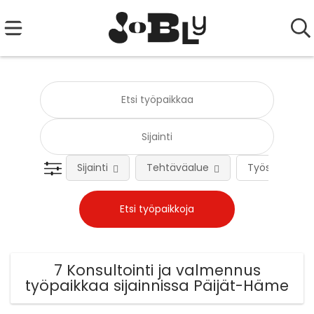
Sijainti
Tehtäväalue
Työsuhteen 
7 Konsultointi ja valmennus
työpaikkaa sijainnissa Päijät-Häme