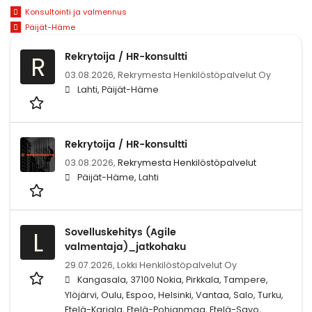
Konsultointi ja valmennus
Päijät-Häme
Rekrytoija / HR-konsultti
R
03.08.2026,
Rekrymesta Henkilöstöpalvelut Oy
Lahti, Päijät-Häme
Rekrytoija / HR-konsultti
03.08.2026,
Rekrymesta Henkilöstöpalvelut
Päijät-Häme, Lahti
Sovelluskehitys (Agile
L
valmentaja)_jatkohaku
29.07.2026,
Lokki Henkilöstöpalvelut Oy
Kangasala, 37100 Nokia, Pirkkala, Tampere,
Ylöjärvi, Oulu, Espoo, Helsinki, Vantaa, Salo, Turku,
Etelä-Karjala, Etelä-Pohjanmaa, Etelä-Savo,