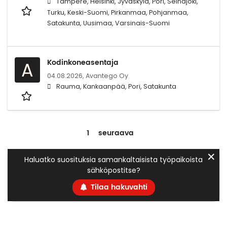
Tampere, Helsinki, Jyväskylä, Pori, Seinäjoki,
Turku, Keski-Suomi, Pirkanmaa, Pohjanmaa,
Satakunta, Uusimaa, Varsinais-Suomi
Kodinkoneasentaja
A
04.08.2026,
Avantego Oy
Rauma, Kankaanpää, Pori, Satakunta
1
seuraava
✕
Haluatko suosituksia samankaltaisista työpaikoista
sähköpostitse?
Tilaa hakuvahti