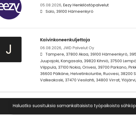
05.08.2026,
Eezy Henkilöstöpalvelut
Salo, 39100 Hämeenkyrö
Kaivinkoneenkuljettaja
J
06.08.2026,
JWD Palvelut Oy
Tampere, 37800 Akaa, 39100 Hämeenkyrö, 3950
Juupajoki, Kangasala, 39820 Kihniö, 37500 Lemp
Vilppula, 37100 Nokia, Orivesi, 39700 Parkano, Pirk
36600 Pälkäne, Helvetinkoluntie, Ruovesi, 38200 S
Valkeakoski, 37470 Vesilahti, 34800 Virrat, Ylöjärv
Haluatko suosituksia samankaltaisista työpaikoista sähköp