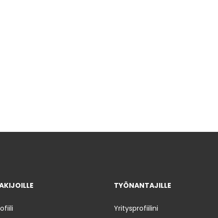
KIJOILLE
TYÖNANTAJILLE
iili
Yritysprofiilini