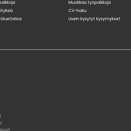
paikkoja
Muokkaa työpaikkoja
ityksiä
CV-haku
yöluetteloa
Usein kysytyt kysymykset