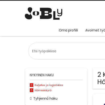
Oma profiili
Avoimet työ
2 
NYKYINEN HAKU
H
Kuljetus ja logistiikka
Hämeenkyrö
Tyhjennä haku