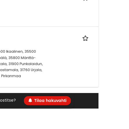
0 Ikaalinen, 35500
äälä, 35800 Mänttä-
kala, 31900 Punkalaidun,
astamala, 31760 Urjala,
i, Pirkanmaa
Tilaa hakuvahti
ostitse?