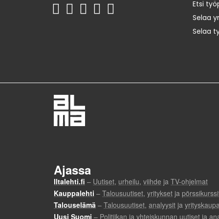
Etsi työ
Selaa yr
Selaa t