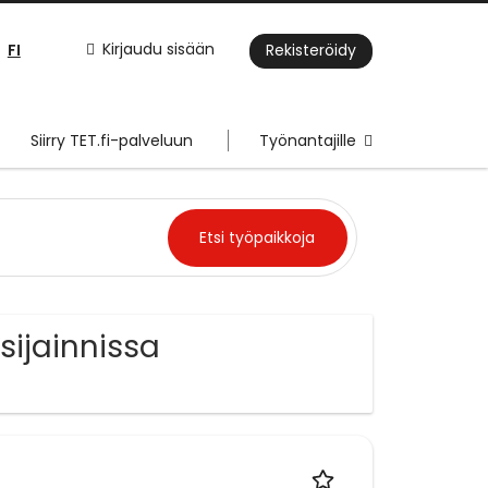
FI
Kirjaudu sisään
Rekisteröidy
Siirry TET.fi-palveluun
Työnantajille
 sijainnissa