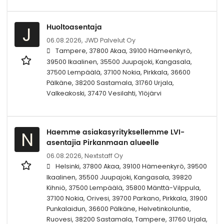
Huoltoasentaja
J
06.08.2026,
JWD Palvelut Oy
Tampere, 37800 Akaa, 39100 Hämeenkyrö,
39500 Ikaalinen, 35500 Juupajoki, Kangasala,
37500 Lempäälä, 37100 Nokia, Pirkkala, 36600
Pälkäne, 38200 Sastamala, 31760 Urjala,
Valkeakoski, 37470 Vesilahti, Ylöjärvi
Haemme asiakasyrityksellemme LVI-
N
asentajia Pirkanmaan alueelle
06.08.2026,
Nextstaff Oy
Helsinki, 37800 Akaa, 39100 Hämeenkyrö, 39500
Ikaalinen, 35500 Juupajoki, Kangasala, 39820
Kihniö, 37500 Lempäälä, 35800 Mänttä-Vilppula,
37100 Nokia, Orivesi, 39700 Parkano, Pirkkala, 31900
Punkalaidun, 36600 Pälkäne, Helvetinkoluntie,
Ruovesi, 38200 Sastamala, Tampere, 31760 Urjala,