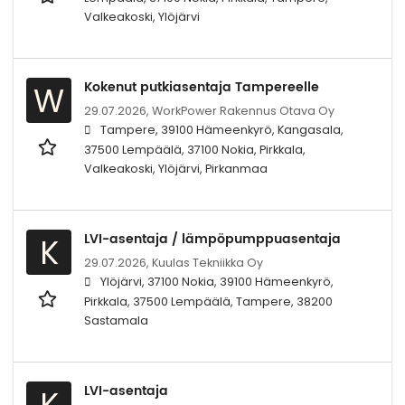
Valkeakoski, Ylöjärvi
Kokenut putkiasentaja Tampereelle
W
29.07.2026,
WorkPower Rakennus Otava Oy
Tampere, 39100 Hämeenkyrö, Kangasala,
37500 Lempäälä, 37100 Nokia, Pirkkala,
Valkeakoski, Ylöjärvi, Pirkanmaa
LVI-asentaja / lämpöpumppuasentaja
K
29.07.2026,
Kuulas Tekniikka Oy
Ylöjärvi, 37100 Nokia, 39100 Hämeenkyrö,
Pirkkala, 37500 Lempäälä, Tampere, 38200
Sastamala
LVI-asentaja
K