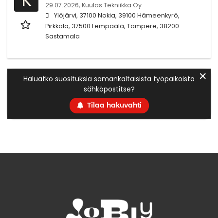
29.07.2026,
Kuulas Tekniikka Oy
Ylöjärvi, 37100 Nokia, 39100 Hämeenkyrö,
Pirkkala, 37500 Lempäälä, Tampere, 38200
Sastamala
✕
Haluatko suosituksia samankaltaisista työpaikoista
sähköpostitse?
Tilaa hakuvahti