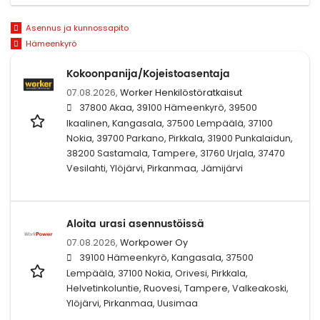
Asennus ja kunnossapito
Hämeenkyrö
Kokoonpanija/Kojeistoasentaja
07.08.2026,
Worker Henkilöstöratkaisut
37800 Akaa, 39100 Hämeenkyrö, 39500
Ikaalinen, Kangasala, 37500 Lempäälä, 37100
Nokia, 39700 Parkano, Pirkkala, 31900 Punkalaidun,
38200 Sastamala, Tampere, 31760 Urjala, 37470
Vesilahti, Ylöjärvi, Pirkanmaa, Jämijärvi
Aloita urasi asennustöissä
07.08.2026,
Workpower Oy
39100 Hämeenkyrö, Kangasala, 37500
Lempäälä, 37100 Nokia, Orivesi, Pirkkala,
Helvetinkoluntie, Ruovesi, Tampere, Valkeakoski,
Ylöjärvi, Pirkanmaa, Uusimaa