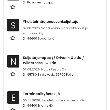
Rovaniemi, Lappi
Yhdistelmäajoneuvonkuljettaja
S
07.08.2026,
Sodankylän Maanrakennus ja
korjaamo Oy
99600 Sodankylä
Kuljettaja-opas // Driver - Guide /
N
Wilderness -Guide
07.08.2026,
North Resort Oy
95780 Sirkkakoski, 95700 Pello
Terminaalityöntekijä
E
06.08.2026,
Enontekiön Lentoasema Oy
99400 Enontekiö