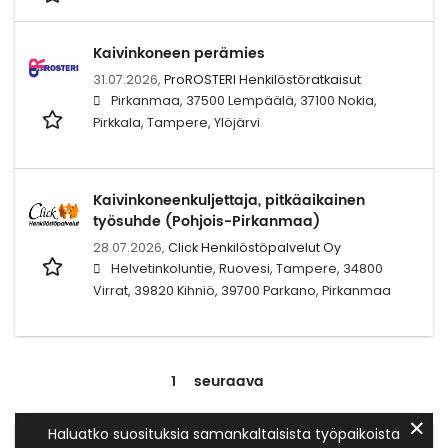
Kaivinkoneen perämies
31.07.2026,
ProROSTERI Henkilöstöratkaisut
Pirkanmaa, 37500 Lempäälä, 37100 Nokia,
Pirkkala, Tampere, Ylöjärvi
Kaivinkoneenkuljettaja, pitkäaikainen
työsuhde (Pohjois-Pirkanmaa)
28.07.2026,
Click Henkilöstöpalvelut Oy
Helvetinkoluntie, Ruovesi, Tampere, 34800
Virrat, 39820 Kihniö, 39700 Parkano, Pirkanmaa
1
seuraava
✕
Haluatko suosituksia samankaltaisista työpaikoista