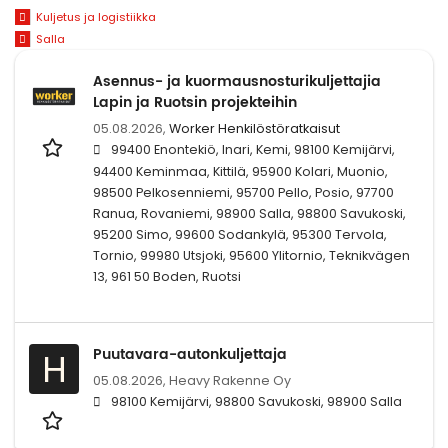
Kuljetus ja logistiikka
Salla
Asennus- ja kuormausnosturikuljettajia
Lapin ja Ruotsin projekteihin
05.08.2026,
Worker Henkilöstöratkaisut
99400 Enontekiö, Inari, Kemi, 98100 Kemijärvi,
94400 Keminmaa, Kittilä, 95900 Kolari, Muonio,
98500 Pelkosenniemi, 95700 Pello, Posio, 97700
Ranua, Rovaniemi, 98900 Salla, 98800 Savukoski,
95200 Simo, 99600 Sodankylä, 95300 Tervola,
Tornio, 99980 Utsjoki, 95600 Ylitornio, Teknikvägen
13, 961 50 Boden, Ruotsi
Puutavara-autonkuljettaja
H
05.08.2026,
Heavy Rakenne Oy
98100 Kemijärvi, 98800 Savukoski, 98900 Salla