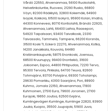
Vårdö 22550, Ahvenanmaa, 56100 Ruokolahti,
Helvetinkoluntie, Ruovesi, 21290 Rusko, 66800
Vöyri, 82300 Rääkkylä, 32800 Kokemäki, 64900
Isojoki, Kokkola, 61500 Isokyrö, 95900 Kolari, Imatra,
44300 Konnevesi, 80710 Kontiolahti, Brändö 22920,
Ahvenanmaa, Lahti, 66400 Laihia, Raasepori,
54920 Taipalsaari, 93400 Taivalkoski, 23310
Taivassalo, Tammela, Tampere, 66200 Korsnäs,
31500 Koski Tl, Eckerö 22270, Ahvenanmaa, Kotka,
14200 Janakkala, Kouvola, 64480
Kristiinankaupunki, 58175 Enonkoski, Joensuu,
68500 Kruunupyy, 99400 Enontekiö, 31600
Jokioinen, Espoo, 44800 Pihtipudas, 72210 Tervo,
95300 Tervola, Pirkkala, 64700 Teuva, 82600
Tohmajärvi, 83700 Polvijärvi, 69300 Toholampi,
29630 Pomarkku, 43100 Saarijärvi, Pori, 88900
Kuhmo, Jomala 22150, Ahvenanmaa, 17800
Kuhmoinen, 27510 Eura, 79600 Joroinen, 27100
Eurajoki, 19650 Joutsa, 62500 Evijärvi,
Kumlingevägen Kumlinge, Kumlinge 22820, 83900
Juuka, Kuopio, 35500 Juupajoki, 51900 Juva,