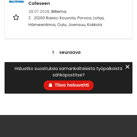
Cafeseen
28.07.2026,
Biltema
21200 Raisio, Kouvola, Porvoo, Lohja,
Hämeenlinna, Oulu, Joensuu, Kokkola
1
seuraava
✕
Haluatko suosituksia samankaltaisista työpaikoista
sähköpostitse?
Tilaa hakuvahti