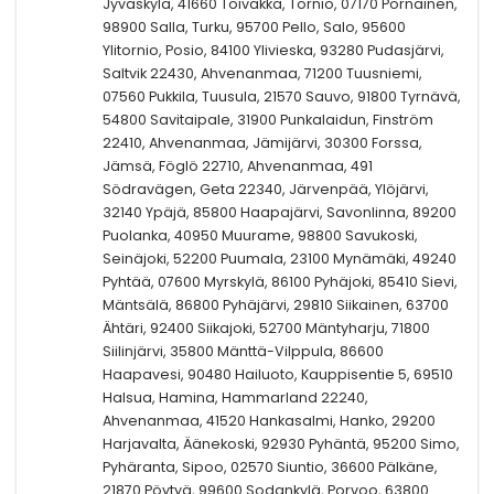
Jyväskylä, 41660 Toivakka, Tornio, 07170 Pornainen,
98900 Salla, Turku, 95700 Pello, Salo, 95600
Ylitornio, Posio, 84100 Ylivieska, 93280 Pudasjärvi,
Saltvik 22430, Ahvenanmaa, 71200 Tuusniemi,
07560 Pukkila, Tuusula, 21570 Sauvo, 91800 Tyrnävä,
54800 Savitaipale, 31900 Punkalaidun, Finström
22410, Ahvenanmaa, Jämijärvi, 30300 Forssa,
Jämsä, Föglö 22710, Ahvenanmaa, 491
Södravägen, Geta 22340, Järvenpää, Ylöjärvi,
32140 Ypäjä, 85800 Haapajärvi, Savonlinna, 89200
Puolanka, 40950 Muurame, 98800 Savukoski,
Seinäjoki, 52200 Puumala, 23100 Mynämäki, 49240
Pyhtää, 07600 Myrskylä, 86100 Pyhäjoki, 85410 Sievi,
Mäntsälä, 86800 Pyhäjärvi, 29810 Siikainen, 63700
Ähtäri, 92400 Siikajoki, 52700 Mäntyharju, 71800
Siilinjärvi, 35800 Mänttä-Vilppula, 86600
Haapavesi, 90480 Hailuoto, Kauppisentie 5, 69510
Halsua, Hamina, Hammarland 22240,
Ahvenanmaa, 41520 Hankasalmi, Hanko, 29200
Harjavalta, Äänekoski, 92930 Pyhäntä, 95200 Simo,
Pyhäranta, Sipoo, 02570 Siuntio, 36600 Pälkäne,
21870 Pöytyä, 99600 Sodankylä, Porvoo, 63800