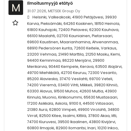
Ilmoitusmyyjä etätyö
M
31.07.2026,
METSEK Group Oy
Helsinki, Valkeakoski, 41900 Petäjävesi, 39930
Karvia, Pieksämäki, 64260 Kaskinen, 18150 Heinola,
61800 Kauhajoki, 72400 Pielavesi, 62300 Kauhava,
66100 Maalahti, 02700 Kauniainen, Pietarsaari,
69600 Kaustinen, Maarianhamina, Ahvenanmaa,
68910 Pedersören kunta, 72600 Keitele, Varkaus,
23200 Vehmaa, 21490 Marttila, 21250 Masku, Kemi,
94400 Keminmaa, 86220 Merijärvi, 29900
Merikarvia, 90440 Kempele, Kerava, 63500 Alajärvi,
49700 Miehikkälä, 42700 Keuruu, 72300 Vesanto,
85200 Alavieska, 37470 Vesilahti, 69700 Veteli,
74200 Vieremä, 03400 Vihti, Mikkeli, 39820 Kihniö,
63300 Alavus, 91500 Muhos, 42600 Multia, 43900
Kinnula, Muonio, Kirkkonummi, 65630 Mustasaari,
17200 Asikkala, Askola, 91100 II, 44500 Viitasaari,
21380 Aura, 62800 Vimpeli, 49900 Virolahti, 34800
Virrat, 82500 Kitee, Iisalmi, Kittilä, 37800 Akaa, Iitti,
74700 Kiuruvesi, 39500 Ikaalinen, 43800 Kivijärvi,
60800 Ilmajoki, 82900 Ilomantsi, Inari, 10210 Inkoo,