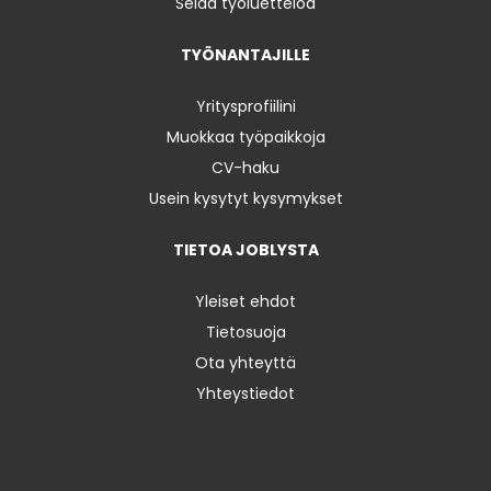
Selaa työluetteloa
TYÖNANTAJILLE
Yritysprofiilini
Muokkaa työpaikkoja
CV-haku
Usein kysytyt kysymykset
TIETOA JOBLYSTA
Yleiset ehdot
Tietosuoja
Ota yhteyttä
Yhteystiedot