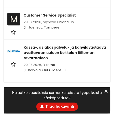
Customer Service Specialist
M
29.07.2026,
myneva Finland Oy
Joensuu, Tampere
Kassa-, asiakaspalvelu- ja kahvilavastaava
avattavaan uuteen Kokkolan Bilteman
tavarataloon
20.07.2026,
Biltema
Kokkola, Oulu, Joensuu
✕
Haluatko suosituksia samankaltaisista työpaikoista
sähköpostitse?
Tilaa hakuvahti