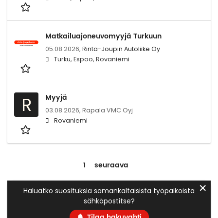
Matkailuajoneuvomyyjä Turkuun
05.08.2026,
Rinta-Joupin Autoliike Oy
Turku, Espoo, Rovaniemi
Myyjä
R
03.08.2026,
Rapala VMC Oyj
Rovaniemi
1
seuraava
✕
Haluatko suosituksia samankaltaisista työpaikoista
sähköpostitse?
Tilaa hakuvahti