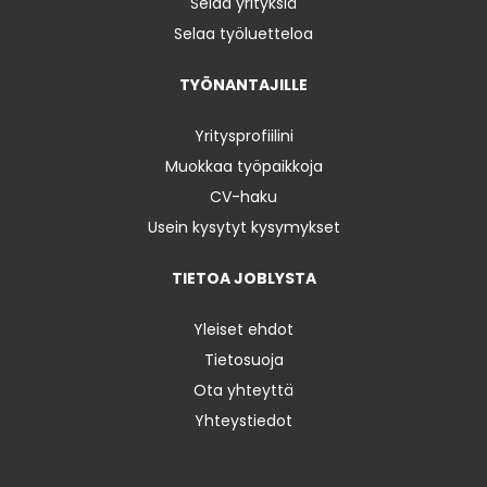
Selaa yrityksiä
Selaa työluetteloa
TYÖNANTAJILLE
Yritysprofiilini
Muokkaa työpaikkoja
CV-haku
Usein kysytyt kysymykset
TIETOA JOBLYSTA
Yleiset ehdot
Tietosuoja
Ota yhteyttä
Yhteystiedot