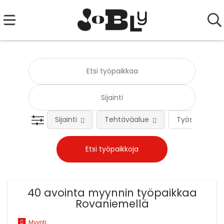
Sijainti
Tehtäväalue
Työsuhteen 
40 avointa myynnin työpaikkaa
Rovaniemellä
Myynti